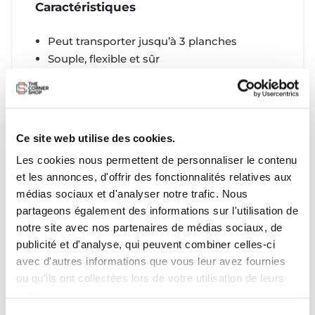
Caractéristiques
Peut transporter jusqu’à 3 planches
Souple, flexible et sûr
Facile à attacher et à enlever
Boucle métallique résistante d’épaisseur 30
cm
Sangle résistante d’épaisseur 30 cm
Ce site web utilise des cookies.
Boucle avec couverture en silicone pour
protéger la planche et la voiture
Les cookies nous permettent de personnaliser le contenu
et les annonces, d'offrir des fonctionnalités relatives aux
Housse durable et réutilisable
médias sociaux et d'analyser notre trafic. Nous
Inclus 2 soft racks
partageons également des informations sur l'utilisation de
notre site avec nos partenaires de médias sociaux, de
publicité et d'analyse, qui peuvent combiner celles-ci
avec d'autres informations que vous leur avez fournies
ou qu'ils ont collectées lors de votre utilisation de leurs
services.