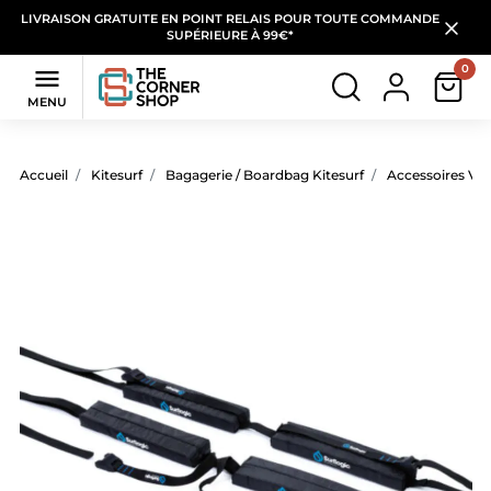
LIVRAISON GRATUITE EN POINT RELAIS POUR TOUTE COMMANDE
SUPÉRIEURE À 99€*
0

MENU
Accueil
Kitesurf
Bagagerie / Boardbag Kitesurf
Accessoires Voi