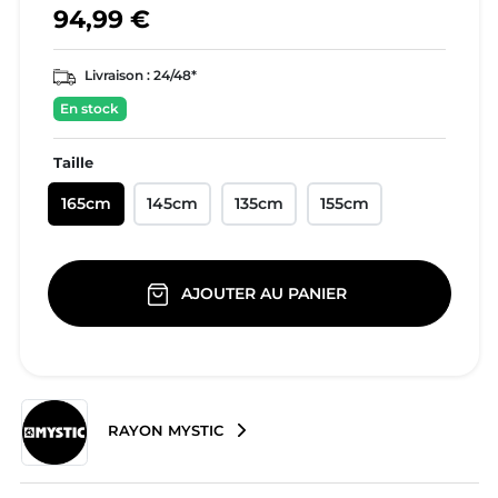
94,99 €
Livraison :
24/48*
En stock
Taille
165cm
145cm
135cm
155cm
AJOUTER AU PANIER
RAYON MYSTIC