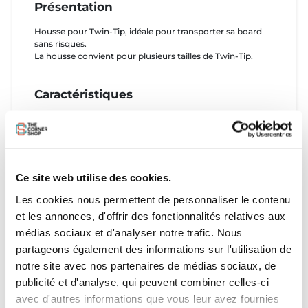
Présentation
Housse pour Twin-Tip, idéale pour transporter sa board
sans risques.
La housse convient pour plusieurs tailles de Twin-Tip.
Caractéristiques
- Rembourrage de protection
- Protection des ailerons
- Fermetures à glissière robustes
- Poche intérieure transparente (2x)
- Bandoulière rembourrée
Ce site web utilise des cookies.
- Poignées de transport
- Poche pour carte d'adresse
Les cookies nous permettent de personnaliser le contenu
- Courroie de soutien du noyau (ROUGE)
et les annonces, d'offrir des fonctionnalités relatives aux
médias sociaux et d'analyser notre trafic. Nous
Tailles
partageons également des informations sur l'utilisation de
- 135cm
notre site avec nos partenaires de médias sociaux, de
- 145cm
publicité et d'analyse, qui peuvent combiner celles-ci
- 165cm
avec d'autres informations que vous leur avez fournies