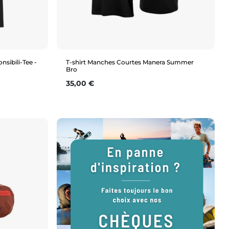
nsibili-Tee -
T-shirt Manches Courtes Manera Summer
Bro
Prix
35,00 €
Aperçu rapide
S
M
L