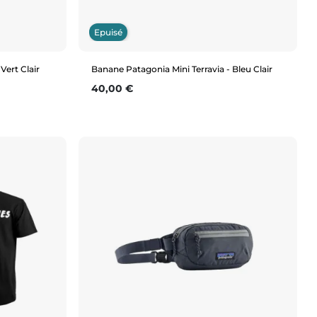
Epuisé
Vert Clair
Banane Patagonia Mini Terravia - Bleu Clair
Prix
40,00 €
Aperçu rapide