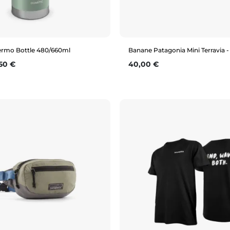
rmo Bottle 480/660ml
Banane Patagonia Mini Terravia - 
se
x
Prix
,50 €
40,00 €
Aperçu rapide
Aperçu rapide
480ml
660ml
1L