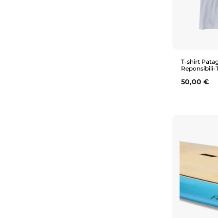
T-shirt Pat
Reponsibili-
Prix
50,00 €