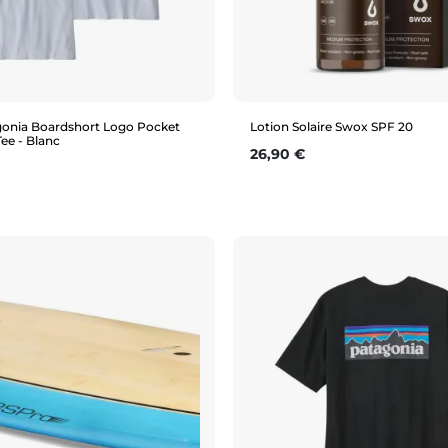
agonia Boardshort Logo Pocket
Lotion Solaire Swox SPF 20
Tee - Blanc
Prix
26,90 €
Aperçu rapide
Aperçu rapide
150ml
XL