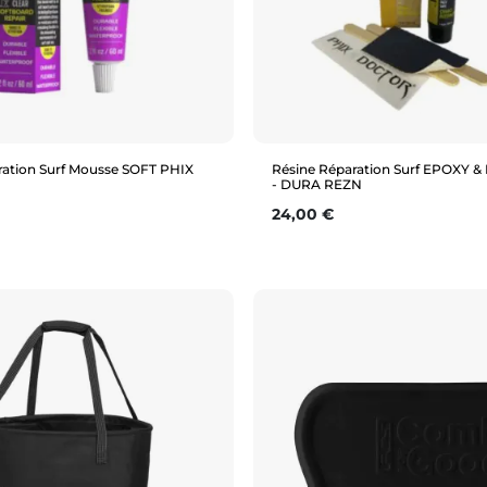
ration Surf Mousse SOFT PHIX
Résine Réparation Surf EPOXY 
- DURA REZN
Prix
24,00 €
Aperçu rapide
Aperçu rapide
2oz
2oz