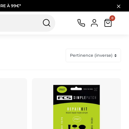
RE À 99€*
0