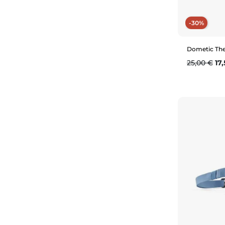
-30%
Dometic The
Prix de ba
Pri
25,00 €
17