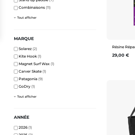
Combinaisons
(11)
Tout afficher
MARQUE
Résine Répa
Solarez
(2)
Prix
29,00 €
Kite Hook
(1)
Magnet Surf Wax
(1)
Carver Skate
(1)
Patagonia
(9)
GoDry
(1)
Tout afficher
ANNÉE
2026
(1)
2025
(2)