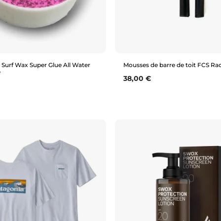
Surf Wax Super Glue All Water
Mousses de barre de toit FCS Ra
e
Prix
38,00 €
Aperçu rapide
Aperçu rapide
470mm