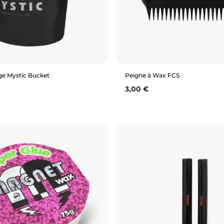
ge Mystic Bucket
Peigne à Wax FCS
Prix
3,00 €
Aperçu rapide
Aperçu rapide
TU