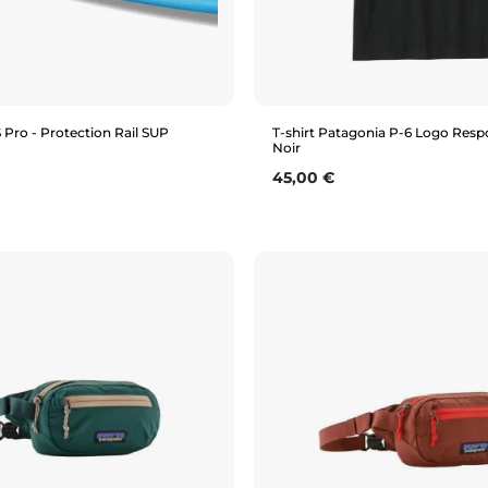
S Pro - Protection Rail SUP
T-shirt Patagonia P-6 Logo Respo
Noir
Prix
45,00 €
Aperçu rapide
Aperçu rapide
M
L
XL