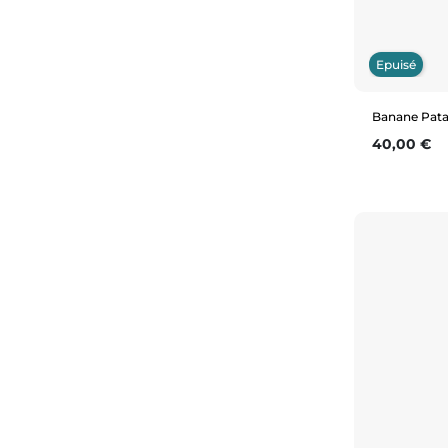
Epuisé
Banane Patag
Prix
40,00 €