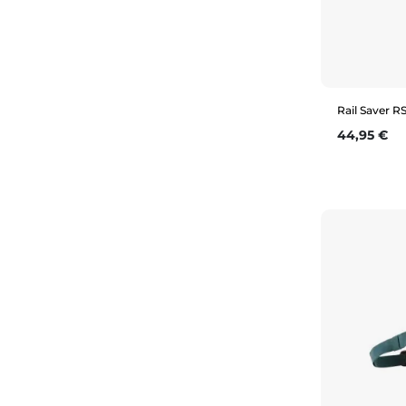
Rail Saver R
Prix
44,95 €