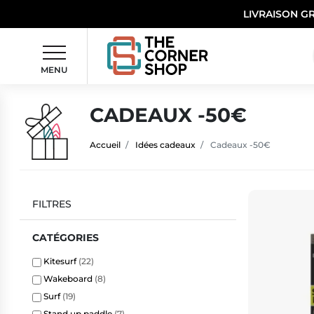
LIVRAISON G
MENU
CADEAUX -50€
Accueil
Idées cadeaux
Cadeaux -50€
FILTRES
CATÉGORIES
Kitesurf
(22)
Wakeboard
(8)
Surf
(19)
Stand up paddle
(7)