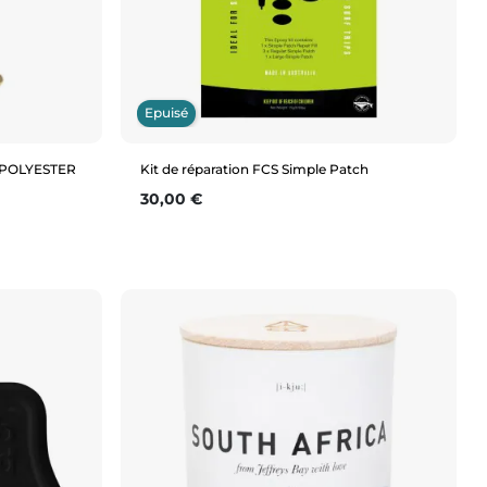
Epuisé
& POLYESTER
Kit de réparation FCS Simple Patch
Prix
30,00 €
Aperçu rapide