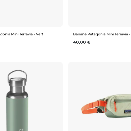
onia Mini Terravia - Vert
Banane Patagonia Mini Terravia 
Prix
40,00 €
Aperçu rapide
Aperçu rapide
1L