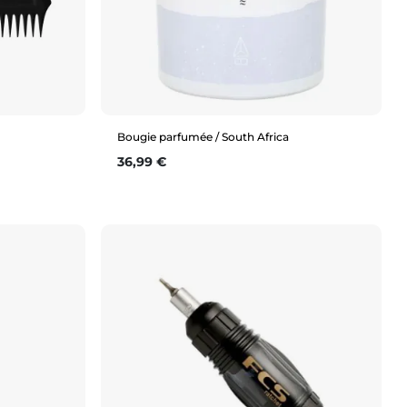
Bougie parfumée / South Africa
Prix
36,99 €
Aperçu rapide