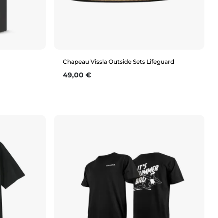
Chapeau Vissla Outside Sets Lifeguard
Prix
49,00 €
Aperçu rapide
TU