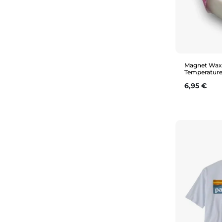
Magnet Wax 
Temperatur
Prix
6,95 €