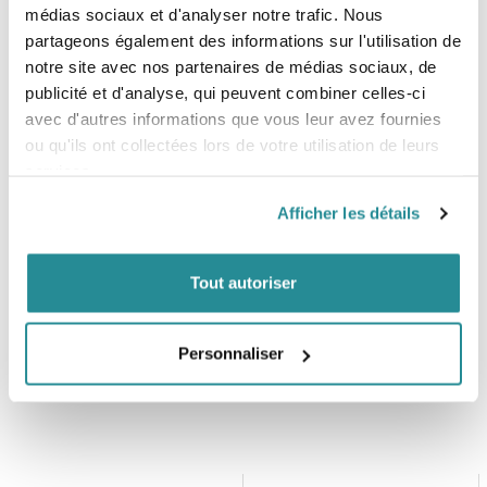
- Mousse poids plume
médias sociaux et d'analyser notre trafic. Nous
- Fermeture à glissière YKK
partageons également des informations sur l'utilisation de
- Doublure TrueFit
notre site avec nos partenaires de médias sociaux, de
publicité et d'analyse, qui peuvent combiner celles-ci
avec d'autres informations que vous leur avez fournies
Tailles
ou qu'ils ont collectées lors de votre utilisation de leurs
- S
services.
- M
- L
Afficher les détails
-XL
Tout autoriser
Personnaliser