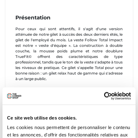
Présentation
Pour ceux qui sont attentifs, il s'agit d'une version
atténuée de notre gilet à succès des deux derniers étés, le
gilet de l'employé du mois. La veste Follow Total Impact
est notre « veste d'équipe ». La construction à double
couche, la mousse poids plume et notre doublure
TrueFit© offrent des caractéristiques de type
professionnel, tandis que le ton de la veste s'adapte à tous
les niveaux de pratique. Ce gilet s'appelle Total pour une
bonne raison : un gilet relax haut de gamme qui s'adresse
à un large public.
Caractéristiques
La coupe décontractée offre une grande liberté de
mouvement et un grand confort de la tête aux pieds. Les
trous de poitrine et de bras sont dimensionnés de
Ce site web utilise des cookies.
manière unique pour chaque gilet, du 2XS au 6XL.
Les cookies nous permettent de personnaliser le contenu
- Polyester Chevron
et les annonces, d'offrir des fonctionnalités relatives aux
- Construction à double couche