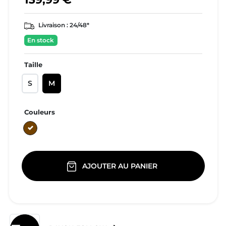
Livraison :
24/48*
En stock
Taille
S
M
Couleurs
Marron
AJOUTER AU PANIER