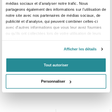
- Mousse poids plume
médias sociaux et d'analyser notre trafic. Nous
- Fermeture à glissière YKK
partageons également des informations sur l'utilisation de
- Doublure TrueFit
notre site avec nos partenaires de médias sociaux, de
publicité et d'analyse, qui peuvent combiner celles-ci
avec d'autres informations que vous leur avez fournies
Tailles
ou qu'ils ont collectées lors de votre utilisation de leurs
- S
services.
- M
- L
Afficher les détails
-XL
Tout autoriser
Personnaliser