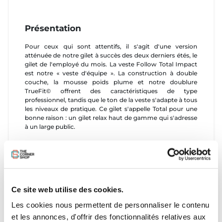
Présentation
Pour ceux qui sont attentifs, il s'agit d'une version
atténuée de notre gilet à succès des deux derniers étés, le
gilet de l'employé du mois. La veste Follow Total Impact
est notre « veste d'équipe ». La construction à double
couche, la mousse poids plume et notre doublure
TrueFit© offrent des caractéristiques de type
professionnel, tandis que le ton de la veste s'adapte à tous
les niveaux de pratique. Ce gilet s'appelle Total pour une
bonne raison : un gilet relax haut de gamme qui s'adresse
à un large public.
Caractéristiques
La coupe décontractée offre une grande liberté de
mouvement et un grand confort de la tête aux pieds. Les
trous de poitrine et de bras sont dimensionnés de
Ce site web utilise des cookies.
manière unique pour chaque gilet, du 2XS au 6XL.
Les cookies nous permettent de personnaliser le contenu
- Polyester Chevron
et les annonces, d'offrir des fonctionnalités relatives aux
- Construction à double couche