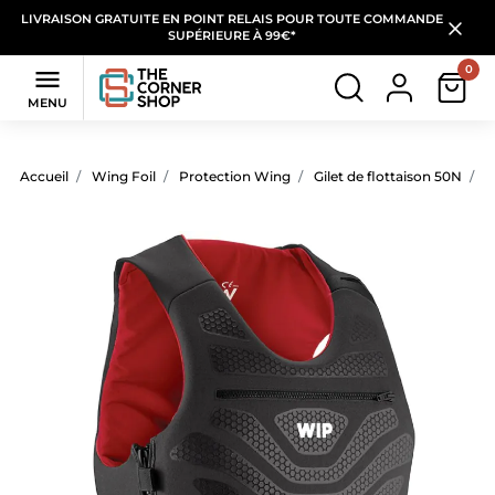
LIVRAISON GRATUITE EN POINT RELAIS POUR TOUTE COMMANDE
SUPÉRIEURE À 99€*
0

MENU
Accueil
Wing Foil
Protection Wing
Gilet de flottaison 50N
G