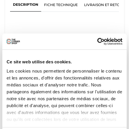
DESCRIPTION
FICHE TECHNIQUE
LIVRAISON ET RETOURS
Gilet de flottaison Forward Flow Neo Vest 50N. Gilet idéal
pour la pratique du Wing, kitesurf et de tous les sports
nautiques en général.
TAILLE :
Ce site web utilise des cookies.
Les cookies nous permettent de personnaliser le contenu
XS : 30-50Kgs
S : 40-60Kgs
et les annonces, d'offrir des fonctionnalités relatives aux
M : 50-70Kgs
médias sociaux et d'analyser notre trafic. Nous
L : 60-80Kgs
partageons également des informations sur l'utilisation de
XL : >70Kgs
XXL : >80Kgs
notre site avec nos partenaires de médias sociaux, de
publicité et d'analyse, qui peuvent combiner celles-ci
avec d'autres informations que vous leur avez fournies
ou qu'ils ont collectées lors de votre utilisation de leurs
services.