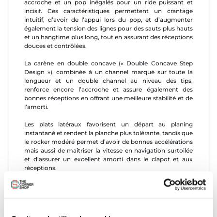
accroche et un pop inégalés pour un ride puissant et
incisif. Ces caractéristiques permettent un crantage
intuitif, d’avoir de l’appui lors du pop, et d’augmenter
également la tension des lignes pour des sauts plus hauts
et un hangtime plus long, tout en assurant des réceptions
douces et contrôlées.
La carène en double concave (« Double Concave Step
Design »), combinée à un channel marqué sur toute la
longueur et un double channel au niveau des tips,
renforce encore l’accroche et assure également des
bonnes réceptions en offrant une meilleure stabilité et de
l’amorti.
Les plats latéraux favorisent un départ au planing
instantané et rendent la planche plus tolérante, tandis que
le rocker modéré permet d’avoir de bonnes accélérations
mais aussi de maîtriser la vitesse en navigation surtoilée
et d’assurer un excellent amorti dans le clapot et aux
réceptions.
La nouvelle construction hybride de la SPARK, avec des
bandes de carbone stratégiquement placées, offre un
équilibre parfait entre réactivité, confort et accessibilité.
Ces bandes de carbone rendent la planche plus joueuse et