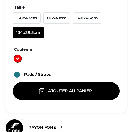
Taille
138x42cm
136x41cm
140x43cm
134x39.5cm
Couleurs
Rouge

Pads / Straps
AJOUTER AU PANIER
RAYON FONE