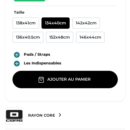
Taille
138x41cm
134x40cm
142x42cm
136x40.5cm
152x48cm
146x44cm

Pads / Straps

Les Indispensables
AJOUTER AU PANIER
RAYON CORE