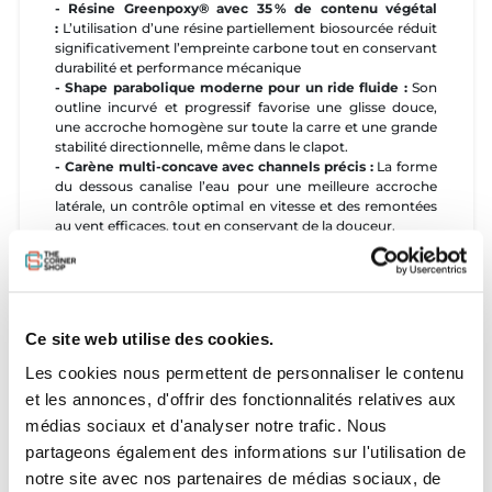
- Résine Greenpoxy® avec 35 % de contenu végétal
:
L’utilisation d’une résine partiellement biosourcée réduit
significativement l’empreinte carbone tout en conservant
durabilité et performance mécanique
- Shape parabolique moderne pour un ride fluide :
Son
outline incurvé et progressif favorise une glisse douce,
une accroche homogène sur toute la carre et une grande
stabilité directionnelle, même dans le clapot.
- Carène multi-concave avec channels précis :
La forme
du dessous canalise l’eau pour une meilleure accroche
latérale, un contrôle optimal en vitesse et des remontées
au vent efficaces, tout en conservant de la douceur.
- Quille centrale (bulbous bow) pour fendre le clapot
:
Cette innovation inspirée de la marine améliore la glisse
dans les plans d’eau agités, réduit les éclaboussures et
rend la navigation plus fluide dans les conditions
instables.
Ce site web utilise des cookies.
- Deck en dôme (dome deck) :
Cette surface bombée
contrôle le flex de la planche et optimise la répartition du
Les cookies nous permettent de personnaliser le contenu
poids pour améliorer le pop et la stabilité, surtout lors des
et les annonces, d'offrir des fonctionnalités relatives aux
réceptions fortes
- Rocker en V pour un bon équilibre entre vitesse et
médias sociaux et d'analyser notre trafic. Nous
tolérance :
Ce rocker progressif limite l’effet de collage à
partageons également des informations sur l'utilisation de
l’eau au décollage et favorise des transitions douces sans
notre site avec nos partenaires de médias sociaux, de
perte de vitesse, tout en conservant un bon départ au