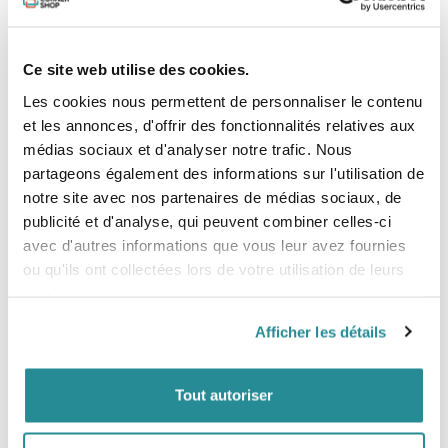
beaucoup d'adhérence, ce qui offre un meilleur contrôle
dans les conditions les plus extrêmes.
Ce site web utilise des cookies.
MANGE DU CLAPOT POUR LE PETIT DÉJEUNER
Les extrémités relativement fines donnent à la planche
Les cookies nous permettent de personnaliser le contenu
suffisamment de flexibilité dans les conditions agitées et
et les annonces, d'offrir des fonctionnalités relatives aux
elle se faufile facilement dans l'eau. Cela en fait une
planche très confortable, surtout pour une carbone !
médias sociaux et d'analyser notre trafic. Nous
Tailles
partageons également des informations sur l'utilisation de
notre site avec nos partenaires de médias sociaux, de
Taille
Rider
Poids Planche
publicité et d'analyse, qui peuvent combiner celles-ci
130x39
<50kg
1,85kg
avec d'autres informations que vous leur avez fournies
133x39
50-60kg
1,95kg
ou qu'ils ont collectées lors de votre utilisation de leurs
135x40
60-70kg
2,00kg
137x40.5
70-80kg
2,15kg
services.
139x41
80-90kg
2,20kg
141x41
90-100kg 2,35kg
Afficher les détails
144x41.5
>100kg
2,40kg
Tout autoriser
Vidéo