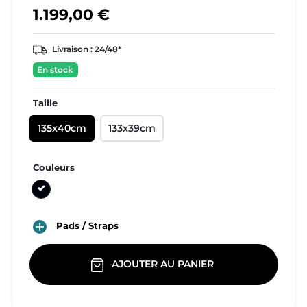
1.199,00 €
Livraison :
24/48*
En stock
Taille
135x40cm
133x39cm
Couleurs
Noir

Pads / Straps
AJOUTER AU PANIER