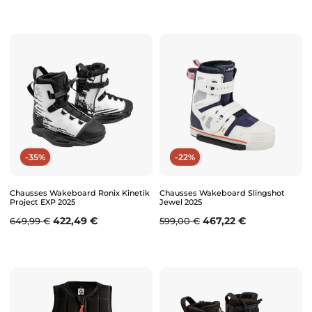
-35%
-22%
Chausses Wakeboard Ronix Kinetik
Chausses Wakeboard Slingshot
Project EXP 2025
Jewel 2025
Prix de base
Prix
Prix de base
Prix
422,49 €
467,22 €
649,99 €
599,00 €