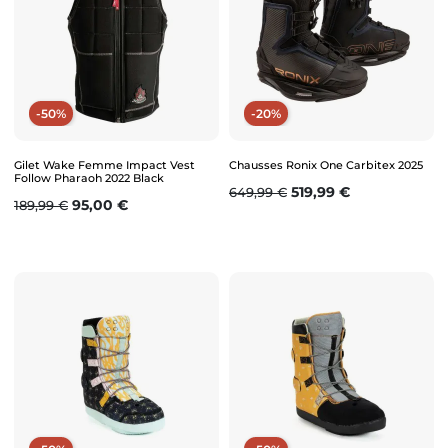
-50%
-20%
Gilet Wake Femme Impact Vest
Chausses Ronix One Carbitex 2025
Follow Pharaoh 2022 Black
Prix de base
Prix
519,99 €
649,99 €
Prix de base
Prix
95,00 €
189,99 €