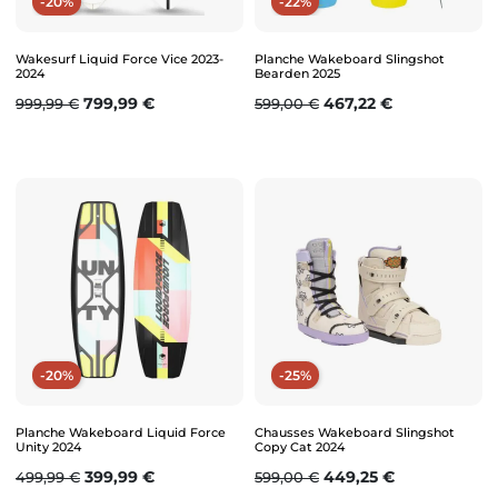
-20%
-22%
Wakesurf Liquid Force Vice 2023-
Planche Wakeboard Slingshot
2024
Bearden 2025
Prix de base
Prix
Prix de base
Prix
799,99 €
467,22 €
999,99 €
599,00 €
-20%
-25%
Planche Wakeboard Liquid Force
Chausses Wakeboard Slingshot
Unity 2024
Copy Cat 2024
Prix de base
Prix
Prix de base
Prix
399,99 €
449,25 €
499,99 €
599,00 €