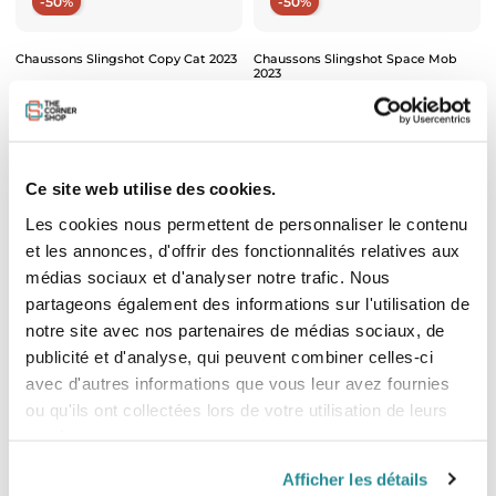
-50%
-50%
Chaussons Slingshot Copy Cat 2023
Chaussons Slingshot Space Mob
2023
Prix de base
Prix
50,00 €
99,99 €
Prix de base
Prix
50,00 €
99,99 €
Ce site web utilise des cookies.
Les cookies nous permettent de personnaliser le contenu
et les annonces, d'offrir des fonctionnalités relatives aux
médias sociaux et d'analyser notre trafic. Nous
partageons également des informations sur l'utilisation de
notre site avec nos partenaires de médias sociaux, de
publicité et d'analyse, qui peuvent combiner celles-ci
-30%
-30%
avec d'autres informations que vous leur avez fournies
ou qu'ils ont collectées lors de votre utilisation de leurs
Gilet Impact Wakeboard Homme
Gilet Impact Wakeboard Ride
services.
O'neill Outlaw Comp Vest
Engine Space Mob
Prix de base
Prix
Prix de base
Prix
125,97 €
129,50 €
179,95 €
185,00 €
Afficher les détails