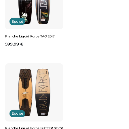
Epuisé
Planche Liquid Force TAO 2017
Prix
599,99 €
Epuisé
Planche Liquid Force BUTTER STICK