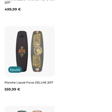
2017
Prix
499,99 €
Epuisé
Planche Liquid Force DELUXE 2017
Prix
559,99 €