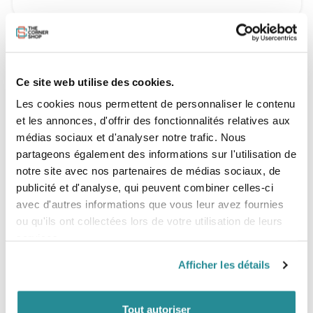
LES INDISPENSABLES
Ce site web utilise des cookies.
Les cookies nous permettent de personnaliser le contenu
et les annonces, d'offrir des fonctionnalités relatives aux
médias sociaux et d'analyser notre trafic. Nous
partageons également des informations sur l'utilisation de
notre site avec nos partenaires de médias sociaux, de
publicité et d'analyse, qui peuvent combiner celles-ci
avec d'autres informations que vous leur avez fournies
ou qu'ils ont collectées lors de votre utilisation de leurs
Epuisé
services.
Afficher les détails
Planche Liquid Force RAPH 2017
Prix
599,99 €
Tout autoriser