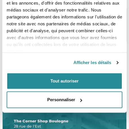
et les annonces, d'offrir des fonctionnalités relatives aux
médias sociaux et d'analyser notre trafic. Nous
partageons également des informations sur l'utilisation de
notre site avec nos partenaires de médias sociaux, de
PAIEMENT SÉCURISÉ
STOCK EN TEMPS RÉEL
publicité et d'analyse, qui peuvent combiner celles-ci
CB, VISA, Mastercard, ALMA
Plus de 5000 produits en stock
avec d'autres informations que vous leur avez fournies
ou qu'ils ont collectées lors de votre utilisation de leurs
services.
SERVICE CLIENT
FRAIS DE PORT OFFERTS
Afficher les détails
Une équipe de passionnés
À partir de 99€ d’achat*
Tout autoriser
Personnaliser
LE SHOP
The Corner Shop Boulogne
28 rue de l'Est