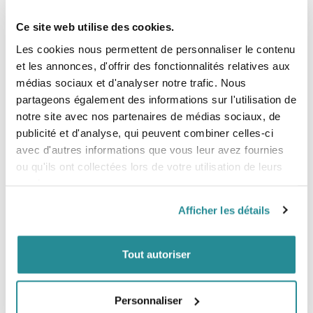
Ce site web utilise des cookies.
Les cookies nous permettent de personnaliser le contenu
et les annonces, d'offrir des fonctionnalités relatives aux
médias sociaux et d'analyser notre trafic. Nous
partageons également des informations sur l'utilisation de
notre site avec nos partenaires de médias sociaux, de
publicité et d'analyse, qui peuvent combiner celles-ci
avec d'autres informations que vous leur avez fournies
Tableau des tailles:
ou qu'ils ont collectées lors de votre utilisation de leurs
services.
Longueur
Largeur
Rocker
Stance
Poids du rider
cm
cm
cm
cm
Kg
Afficher les détails
136
136
42.6
6.6
54.6/64.8
40/77
140
140
43.2
6.9
57.2/67.3
60/91
Tout autoriser
72/105
144
144
43.5
7
58.4/68.6
Personnaliser