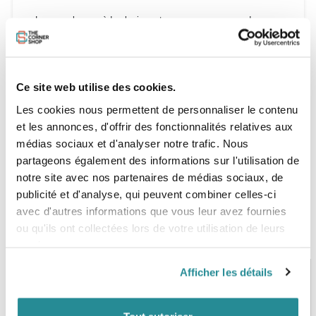
La cagoule possède plusieurs trous pour ne pas perdre en
sensations lors de votre navigation. Elle est également
composée d'une jupe pour éviter au maximum les entrées
d'eau et qu'elle reste bien callée tout au long de votre
session.
Ce site web utilise des cookies.
Les cookies nous permettent de personnaliser le contenu
et les annonces, d'offrir des fonctionnalités relatives aux
médias sociaux et d'analyser notre trafic. Nous
partageons également des informations sur l'utilisation de
notre site avec nos partenaires de médias sociaux, de
publicité et d'analyse, qui peuvent combiner celles-ci
avec d'autres informations que vous leur avez fournies
ou qu'ils ont collectées lors de votre utilisation de leurs
services.
Afficher les détails
PAIEMENT SÉCURISÉ
STOCK EN TEMPS RÉEL