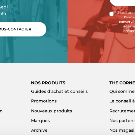
medi
-19h
J'accepte 
l'envo
conservée
désins
US-CONTACTER
présen
NOS PRODUITS
THE CORNE
Guides d'achat et conseils
Qui sommes
Promotions
Le conseil 
on
Nouveaux produits
Recruteme
Marques
Nos partena
Archive
Nos magasi