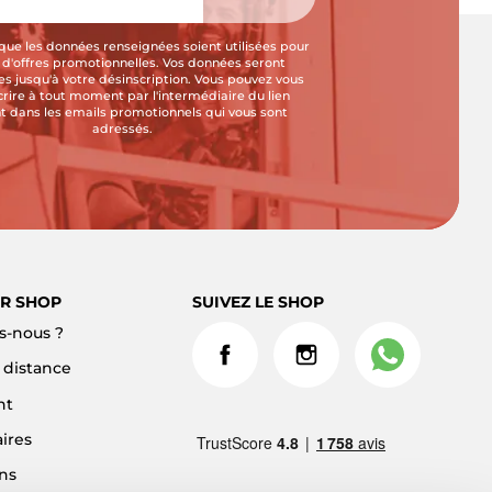
que les données renseignées soient utilisées pour
i d'offres promotionnelles. Vos données seront
s jusqu'à votre désinscription. Vous pouvez vous
crire à tout moment par l'intermédiaire du lien
t dans les emails promotionnels qui vous sont
adressés.
R SHOP
SUIVEZ LE SHOP
-nous ?
à distance
nt
ires
ns