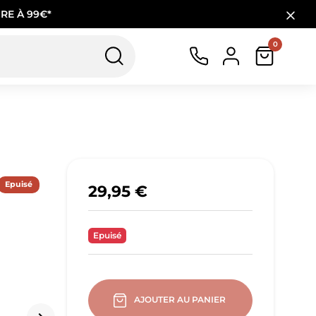
RE À 99€*
0
Epuisé
29,95 €
Epuisé
AJOUTER AU PANIER