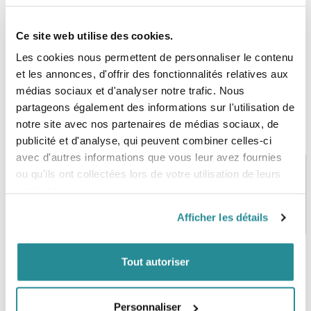
Ce site web utilise des cookies.
Les cookies nous permettent de personnaliser le contenu
et les annonces, d'offrir des fonctionnalités relatives aux
médias sociaux et d'analyser notre trafic. Nous
partageons également des informations sur l'utilisation de
notre site avec nos partenaires de médias sociaux, de
publicité et d'analyse, qui peuvent combiner celles-ci
avec d'autres informations que vous leur avez fournies
ou qu'ils ont collectées lors de votre utilisation de leurs
services.
PAIEMENT SÉCURISÉ
STOCK EN TEMPS RÉEL
CB, VISA, Mastercard, ALMA
Plus de 5000 produits en stock
Afficher les détails
Tout autoriser
SERVICE CLIENT
FRAIS DE PORT OFFERTS
Une équipe de passionnés
À partir de 99€ d’achat*
Personnaliser