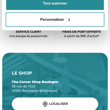
Tout autoriser
PAIEMENT SÉCURISÉ
STOCK EN TEMPS RÉEL
CB, VISA, Mastercard, ALMA
Plus de 5000 produits en stock
Personnaliser
SERVICE CLIENT
FRAIS DE PORT OFFERTS
Une équipe de passionnés
À partir de 99€ d’achat*
LE SHOP
The Corner Shop Boulogne
28 rue de l'Est
92100 Boulogne-Billancourt
LOCALISER