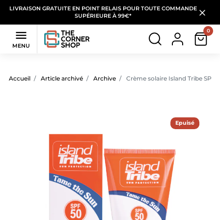
LIVRAISON GRATUITE EN POINT RELAIS POUR TOUTE COMMANDE
SUPÉRIEURE À 99€*
0

MENU
Accueil
Article archivé
Archive
Crème solaire Island Tribe SPF5
Epuisé