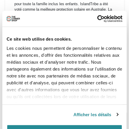
pour toute la famille inclus les enfants. IslandTribe a été
voté comme la meilleure protection solaire en Australie. La
conclusion du rapport effectué avec une personne qui avait
été active pendant quatre-heures dans l’eau, il a été que, la
crème continuait d’offrir la même protection qu’au début de
son application. La protection solaire IslandTribe est la
meilleure protection solaire qui prend soin de tous même de
Ce site web utilise des cookies.
vos enfants
Les cookies nous permettent de personnaliser le contenu
et les annonces, d'offrir des fonctionnalités relatives aux
médias sociaux et d'analyser notre trafic. Nous
partageons également des informations sur l'utilisation de
notre site avec nos partenaires de médias sociaux, de
publicité et d'analyse, qui peuvent combiner celles-ci
avec d'autres informations que vous leur avez fournies
ou qu'ils ont collectées lors de votre utilisation de leurs
services.
Afficher les détails