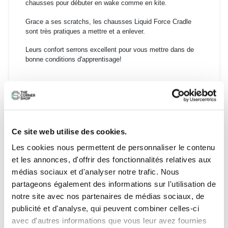
chausses pour débuter en wake comme en kite.
Grace a ses scratchs, les chausses Liquid Force Cradle
sont très pratiques a mettre et a enlever.
Leurs confort serrons excellent pour vous mettre dans de
bonne conditions d'apprentisage!
Guide des tailles :
US SIZE
EURO SIZE
UK SIZE
Ce site web utilise des cookies.
Les cookies nous permettent de personnaliser le contenu
5-8
37-41
4.5-7.5
et les annonces, d'offrir des fonctionnalités relatives aux
8-12
41-47
7.5-11.5
médias sociaux et d'analyser notre trafic. Nous
partageons également des informations sur l'utilisation de
12-15
47-51
11.5-12.5
notre site avec nos partenaires de médias sociaux, de
publicité et d'analyse, qui peuvent combiner celles-ci
avec d'autres informations que vous leur avez fournies