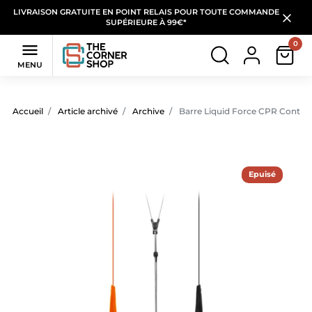
LIVRAISON GRATUITE EN POINT RELAIS POUR TOUTE COMMANDE
SUPÉRIEURE À 99€*
0

MENU
Accueil
Article archivé
Archive
Barre Liquid Force CPR Control
Epuisé