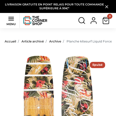
LIVRAISON GRATUITE EN POINT RELAIS POUR TOUTE COMMANDE
SUPÉRIEURE À 99€*
0

MENU
Accueil
Article archivé
Archive
Planche kitesurf Liquid Force A
Epuisé