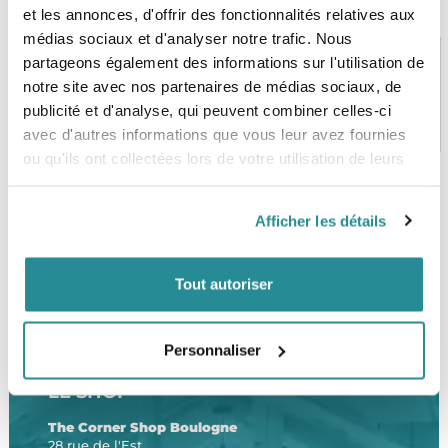
et les annonces, d'offrir des fonctionnalités relatives aux
médias sociaux et d'analyser notre trafic. Nous
partageons également des informations sur l'utilisation de
notre site avec nos partenaires de médias sociaux, de
PAIEMENT SÉCURISÉ
STOCK EN TEMPS RÉEL
publicité et d'analyse, qui peuvent combiner celles-ci
CB, VISA, Mastercard, ALMA
Plus de 5000 produits en stock
avec d'autres informations que vous leur avez fournies
ou qu'ils ont collectées lors de votre utilisation de leurs
services.
Afficher les détails
SERVICE CLIENT
FRAIS DE PORT OFFERTS
Une équipe de passionnés
À partir de 99€ d’achat*
Tout autoriser
Personnaliser
LE SHOP
The Corner Shop Boulogne
28 rue de l'Est