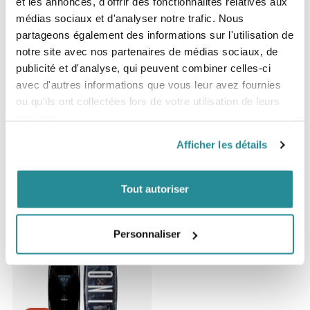
et les annonces, d'offrir des fonctionnalités relatives aux
médias sociaux et d'analyser notre trafic. Nous
partageons également des informations sur l'utilisation de
notre site avec nos partenaires de médias sociaux, de
publicité et d'analyse, qui peuvent combiner celles-ci
avec d'autres informations que vous leur avez fournies
ou qu'ils ont collectées lors de votre utilisation de leurs
services.
Epuisé
Afficher les détails
Planche Liquid Force FLX 2017
Prix
459,99 €
Tout autoriser
Personnaliser