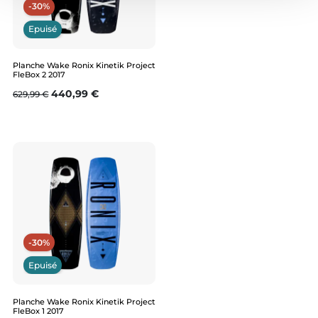
-30%
Epuisé
Planche Wake Ronix Kinetik Project
FleBox 2 2017
Prix de base
Prix
440,99 €
629,99 €
-30%
Epuisé
Planche Wake Ronix Kinetik Project
FleBox 1 2017