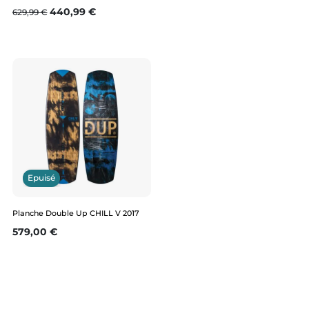
Prix de base
Prix
440,99 €
629,99 €
Epuisé
Planche Double Up CHILL V 2017
Prix
579,00 €