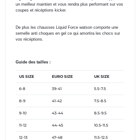
un meilleur maintien et vous rendra plus performant sur vos
coupes et récéptions kicker.
De plus les chausses Liquid Force watson comporte une
semelle anti choques en gel ce qui amortira les chocs sur
vos récéptions.
Guide des tailles :
US SIZE
EURO SIZE
UK SIZE
6-8
39-41
5.5-7.5
8-9
41-42
7.5-8.5
9-10
43-44
8.5-9.5
11-12
44-45
10.5-11.5
12-13
47-48
11.5-12.5