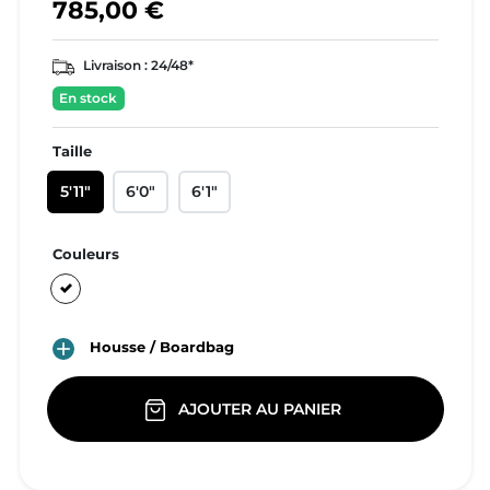
785,00 €
Livraison :
24/48*
En stock
Taille
5'11"
6'0"
6'1"
Couleurs
Blanc

Housse / Boardbag
AJOUTER AU PANIER