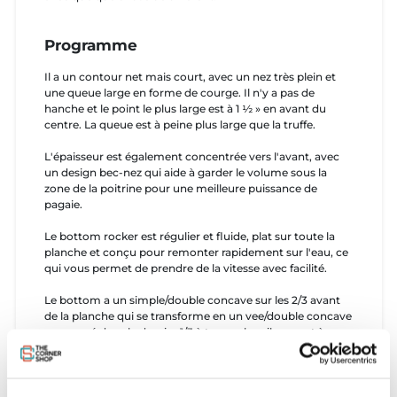
Programme
Il a un contour net mais court, avec un nez très plein et
une queue large en forme de courge. Il n'y a pas de
hanche et le point le plus large est à 1 ½ » en avant du
centre. La queue est à peine plus large que la truffe.
L'épaisseur est également concentrée vers l'avant, avec
un design bec-nez qui aide à garder le volume sous la
zone de la poitrine pour une meilleure puissance de
pagaie.
Le bottom rocker est régulier et fluide, plat sur toute la
planche et conçu pour remonter rapidement sur l'eau, ce
qui vous permet de prendre de la vitesse avec facilité.
Le bottom a un simple/double concave sur les 2/3 avant
de la planche qui se transforme en un vee/double concave
prononcé dans le dernier 1/3 à travers les ailerons et à
l'extrémité du tail. Le simple/double concave donne à la
planche beaucoup de portance (pensez vitesse) tout en
permettant au design plus large de passer d'un rail à
l'autre avec facilité. Le vee qui part du tail aide aussi la