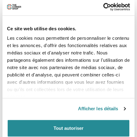
Pour une performance maximale, chaque board est
pourvue de rails finis à la main pour correspondre au
profil performance des designs JJF. C'est un énorme
avantage pour les boards Funformance™par rapport aux
softboards traditionnels puisque la finition main permet
Ce site web utilise des cookies.
d'appliquer avec précision la géométrie des designs JJF à
leur technologie exclusive.
Les cookies nous permettent de personnaliser le contenu
et les annonces, d'offrir des fonctionnalités relatives aux
Conçues pour votre première vague ou pour ajouter une
planche performante à votre quiver, ces planches sont
médias sociaux et d'analyser notre trafic. Nous
axées sur la progression de votre surf chaque fois que
partageons également des informations sur l'utilisation de
vous vous mettez à l’eau.
notre site avec nos partenaires de médias sociaux, de
publicité et d'analyse, qui peuvent combiner celles-ci
Caractéristiques / Construction
avec d'autres informations que vous leur avez fournies
Shape Funformance™ par Jon Pyzel et John John
Florence
ou qu'ils ont collectées lors de votre utilisation de leurs
Construction Eco EPS
services.
Soft Top EVA
Authentiques boîtiers pour dérives Futures
Afficher les détails
Configuration quatre dérives
Technologie Funformance™
Tout autoriser
Dimensions