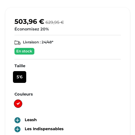
503,96 €
629,95 €
Économisez 20%
Livraison :
24/48*
En stock
Taille
5'6
Couleurs
Rouge

Leash

Les Indispensables