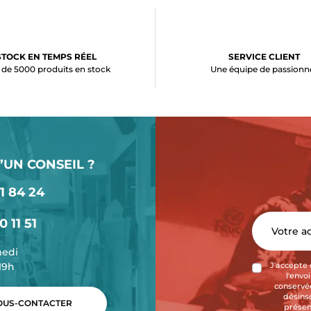
STOCK EN TEMPS RÉEL
SERVICE CLIENT
 de 5000 produits en stock
Une équipe de passionn
’UN CONSEIL ?
1 84 24
0 11 51
medi
-19h
J'accepte 
l'envo
conservée
désins
US-CONTACTER
présen