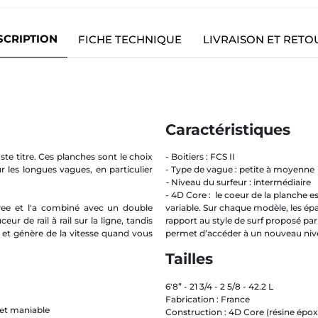
SCRIPTION
FICHE TECHNIQUE
LIVRAISON ET RETO
Caractéristiques
e titre. Ces planches sont le choix
- Boitiers : FCS II
ur les longues vagues, en particulier
- Type de vague : petite à moyenne
-
Niveau du surfeur : intermédiaire
- 4D Core : le coeur de la planche 
 vee et l'a combiné avec un double
variable. Sur chaque modèle, les ép
r de rail à rail sur la ligne, tandis
rapport au style de surf proposé par
et génère de la vitesse quand vous
permet d’accéder à un nouveau nivea
Tailles
6'8” - 21 3/4 - 2 5/8 - 42.2 L
Fabrication : France
e et maniable
Construction : 4D Core (résine époxy