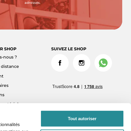
adressés.
R SHOP
SUIVEZ LE SHOP
-nous ?
à distance
nt
ires
ns
 matériel
ment 3x sans frais
Tout autoriser
ionnalités