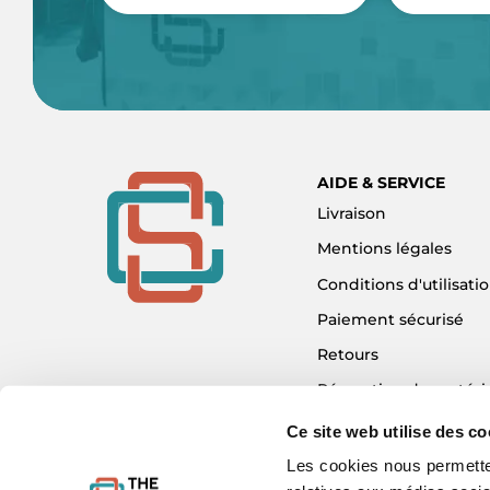
AIDE & SERVICE
Livraison
Mentions légales
Conditions d'utilisati
Paiement sécurisé
Retours
Réparation de matéri
Détaxe - Tax Refund
Ce site web utilise des co
Garantie & SAV
Les cookies nous permetten