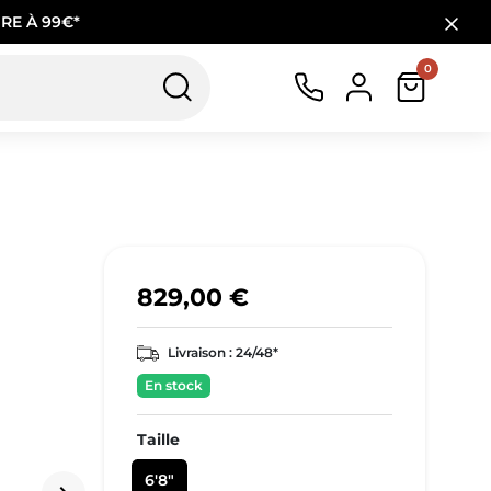
RE À 99€*
0
829,00 €
Livraison :
24/48*
En stock
Taille
6'8"