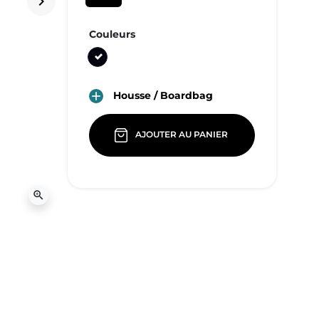
keyboard_arrow_right
Suivant
Couleurs
Noir
Housse / Boardbag

AJOUTER AU PANIER
zoom_in