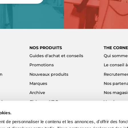
NOS PRODUITS
THE CORNE
Guides d'achat et conseils
Qui sommes
Promotions
Le conseil 
on
Nouveaux produits
Recruteme
Marques
Nos partena
Archive
Nos magasi
el
Chèques KDO
Vendre son
Idées cadeaux
Alma - Paie
okies.
Blog
t de personnaliser le contenu et les annonces, d'offrir des fonct