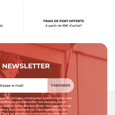
FRAIS DE PORT OFFERTS
és
À partir de 99€ d’achat*
NEWSLETTER
que les données renseignées soient utilisées pour
i d'offres promotionnelles. Vos données seront
s jusqu'à votre désinscription. Vous pouvez vous
crire à tout moment par l'intermédiaire du lien
t dans les emails promotionnels qui vous sont