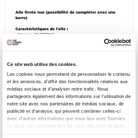
Aile livrée nue (possibilité de compléter avec une
barre)
Caractéristiques de l'aile :
- Marque : DUOTONE
- Modèle :Rebel D/Lab
- Année : 2025
- Taille : 9m
- Compatibilité barre : 4 lignes
Ce site web utilise des cookies.
État de l'aile :
- État général : Bon état
Les cookies nous permettent de personnaliser le contenu
- Nombre de réparations : 2 (voir photos)
et les annonces, d'offrir des fonctionnalités relatives aux
médias sociaux et d'analyser notre trafic. Nous
Aile livrée avec :
partageons également des informations sur l'utilisation de
- Sac de transport : OUI
notre site avec nos partenaires de médias sociaux, de
publicité et d'analyse, qui peuvent combiner celles-ci
avec d'autres informations que vous leur avez fournies
ou qu'ils ont collectées lors de votre utilisation de leurs
services.