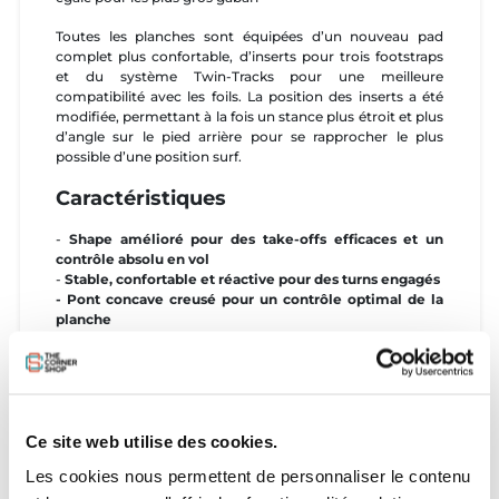
Toutes les planches sont équipées d’un nouveau pad
complet plus confortable, d’inserts pour trois footstraps
et du système Twin-Tracks pour une meilleure
compatibilité avec les foils. La position des inserts a été
modifiée, permettant à la fois un stance plus étroit et plus
d’angle sur le pied arrière pour se rapprocher le plus
possible d’une position surf.
Caractéristiques
-
Shape amélioré pour des take-offs efficaces et un
contrôle absolu en vol
-
Stable, confortable et réactive pour des turns engagés
-
Pont concave creusé pour un contrôle optimal de la
planche
-
Nez bombé pour un décollage facile
- Outline typé surf pour une maniabilité maximale
-
Construction
en Full Bamboo
: Les fibres de bambou
sont hautement résistantes et légères. La constructio Full
Bamboo utilise les propriétés naturelles du bambou placé
Ce site web utilise des cookies.
entre les couches de fibres de verre pour constituer une
enveloppe résistante, durable et légère pour la planche
Les cookies nous permettent de personnaliser le contenu
entière (pont et carène).