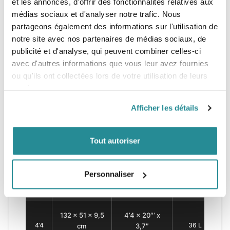
et les annonces, d'offrir des fonctionnalités relatives aux
Tailles
médias sociaux et d'analyser notre trafic. Nous
partageons également des informations sur l'utilisation de
notre site avec nos partenaires de médias sociaux, de
Taille
Dimensions
Vol.
P
publicité et d'analyse, qui peuvent combiner celles-ci
avec d'autres informations que vous leur avez fournies
112,5 x 44,5 x
3’6 x 17,5″ x
ou qu'ils ont collectées lors de votre utilisation de leurs
20 L
3’6
5,6 cm
2,2″
services.
Afficher les détails
118,5 x 47 х 6,1
3’10 x 18,5″ x
3’10
24 L
сm
2,4″
Tout autoriser
127 х 49,5 x 9,1
4’2 x 19,5″ x
Personnaliser
4’2
32 L
сm
3,6′
132 x 51 × 9,5
4’4 x 20″‘ x
4’4
36 L
cm
3,7″