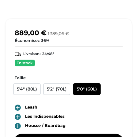
889,00 €
1 389,06 €
Économisez 36%
Livraison :
24/48*
En stock
Taille
5'4" (80L)
5'2" (70L)
5'0" (60L)

Leash

Les Indispensables

Housse / Boardbag