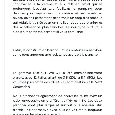
concave sous la carène et aux rails en bevel qui se
prolongent jusqu’au tail, facilitant le pumping pour
décoller plus rapidement. La carène et les bevels au
niveau du tail présentent désormais un step très marqué
qui réduit la trainée pour un meilleur départ au planing et
des accélérations plus franches. Le nez typé surf vous
aidera à repartir rapidement si vous enfournez.
Enfin, la construction bambou et les renforts en bambou
sur le pont amènent une résistance accrue à la planche.
La gamme ROCKET WING-S a été considérablement
élargie, avec 12 tailles allant de 3’6 (20L) à 5’4 (80L). Les
volumes plus petits des 3’6 et 3’10 sont destinés à la Next
Generation.
Nous proposons également de nouvelles tailles avec un
ratio longueur/volume différent : 4’6+ et 4’8+. Ces deux
planches sont plus larges et surtout plus épaisses afin
d’offrir une alternative avec plus de volume à longueur
égale pour les plus gros gabari