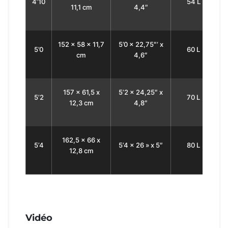
4’10
54 L
11,1 сm
4,4″
152 x 58 x 11,7
5’0 x 22,75″‘ x
5’0
60 L
cm
4,6″
157 x 61,5 x
5’2 x 24,25″ x
5’2
70 L
12,3 cm
4,8″
162,5 x 66 x
5’4
5’4 x 26 » x 5″
80 L
12,8 cm
Vidéo