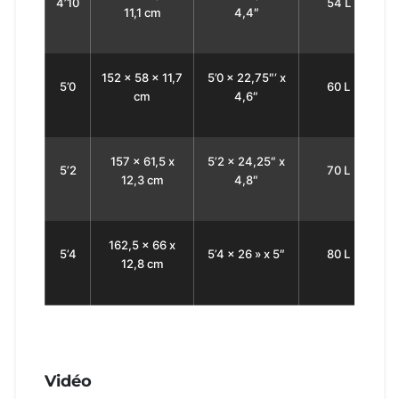
4’10
54 L
11,1 сm
4,4″
152 x 58 x 11,7
5’0 x 22,75″‘ x
5’0
60 L
cm
4,6″
157 x 61,5 x
5’2 x 24,25″ x
5’2
70 L
12,3 cm
4,8″
162,5 x 66 x
5’4
5’4 x 26 » x 5″
80 L
12,8 cm
Vidéo