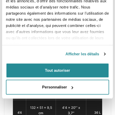
et les annonces, d'offrir des fonctionnalités relatives aux
Tailles
médias sociaux et d'analyser notre trafic. Nous
partageons également des informations sur l'utilisation de
notre site avec nos partenaires de médias sociaux, de
Taille
Dimensions
Vol.
P
publicité et d'analyse, qui peuvent combiner celles-ci
avec d'autres informations que vous leur avez fournies
112,5 x 44,5 x
3’6 x 17,5″ x
ou qu'ils ont collectées lors de votre utilisation de leurs
20 L
3’6
5,6 cm
2,2″
services.
Afficher les détails
118,5 x 47 х 6,1
3’10 x 18,5″ x
3’10
24 L
сm
2,4″
Tout autoriser
127 х 49,5 x 9,1
4’2 x 19,5″ x
Personnaliser
4’2
32 L
сm
3,6′
132 x 51 × 9,5
4’4 x 20″‘ x
4’4
36 L
cm
3,7″