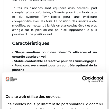
Toutes les planches sont équipées d’un nouveau pad
complet plus confortable, d’inserts pour trois footstraps
et du système Twin-Tracks pour une meilleure
compatibilité avec les foils. La position des inserts a été
modifiée, permettant à la fois un stance plus étroit et plus
d’angle sur le pied arrière pour se rapprocher le plus
possible d’une position surf.
Caractéristiques
-
Shape amélioré pour des take-offs efficaces et un
contrôle absolu en vol
-
Stable, confortable et réactive pour des turns engagés
-
Pont concave creusé pour un contrôle optimal de la
planche
-
Nez bombé pour un décollage facile
- Outline typé surf pour une maniabilité maximale
-
Construction
en Full Bamboo
: Les fibres de bambou
sont hautement résistantes et légères. La constructio Full
Bamboo utilise les propriétés naturelles du bambou placé
Ce site web utilise des cookies.
entre les couches de fibres de verre pour constituer une
enveloppe résistante, durable et légère pour la planche
Les cookies nous permettent de personnaliser le contenu
entière (pont et carène).