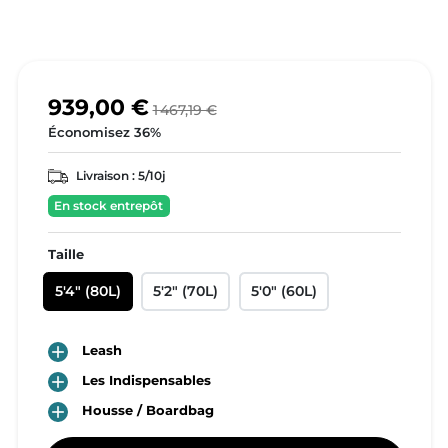
939,00 €
1 467,19 €
Économisez 36%
Livraison :
5/10j
En stock entrepôt
Taille
5'4" (80L)
5'2" (70L)
5'0" (60L)

Leash

Les Indispensables

Housse / Boardbag