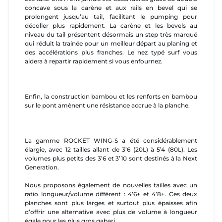
concave sous la carène et aux rails en bevel qui se
prolongent jusqu’au tail, facilitant le pumping pour
décoller plus rapidement. La carène et les bevels au
niveau du tail présentent désormais un step très marqué
qui réduit la trainée pour un meilleur départ au planing et
des accélérations plus franches. Le nez typé surf vous
aidera à repartir rapidement si vous enfournez.
Enfin, la construction bambou et les renforts en bambou
sur le pont amènent une résistance accrue à la planche.
La gamme ROCKET WING-S a été considérablement
élargie, avec 12 tailles allant de 3’6 (20L) à 5’4 (80L). Les
volumes plus petits des 3’6 et 3’10 sont destinés à la Next
Generation.
Nous proposons également de nouvelles tailles avec un
ratio longueur/volume différent : 4’6+ et 4’8+. Ces deux
planches sont plus larges et surtout plus épaisses afin
d’offrir une alternative avec plus de volume à longueur
égale pour les plus gros gabari