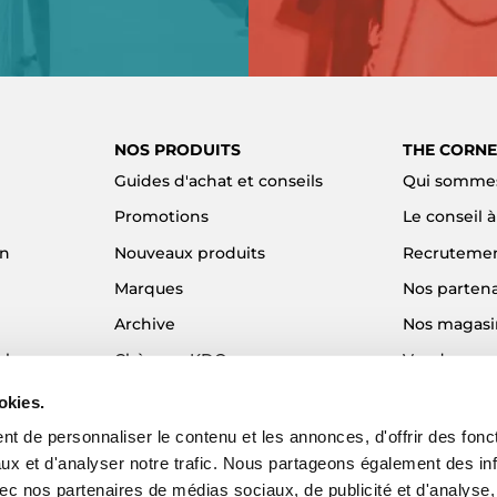
NOS PRODUITS
THE CORNE
Guides d'achat et conseils
Qui sommes
Promotions
Le conseil 
on
Nouveaux produits
Recruteme
Marques
Nos partena
Archive
Nos magasi
el
Chèques KDO
Vendre son
Idées cadeaux
Alma - Paie
okies.
Blog
t de personnaliser le contenu et les annonces, d'offrir des fonct
ux et d'analyser notre trafic. Nous partageons également des in
 avec nos partenaires de médias sociaux, de publicité et d'analyse