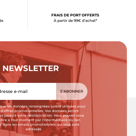
FRAIS DE PORT OFFERTS
és
À partir de 99€ d’achat*
NEWSLETTER
que les données renseignées soient utilisées pour
i d'offres promotionnelles. Vos données seront
s jusqu'à votre désinscription. Vous pouvez vous
crire à tout moment par l'intermédiaire du lien
t dans les emails promotionnels qui vous sont
adressés.