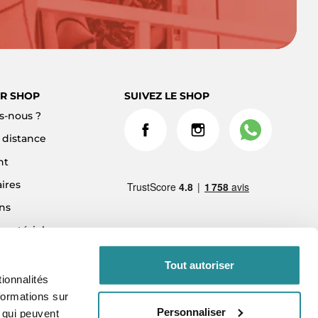
R SHOP
SUIVEZ LE SHOP
-nous ?
à distance
nt
ires
ns
 matériel
ment 3x sans frais
Tout autoriser
ionnalités
formations sur
Personnaliser
, qui peuvent