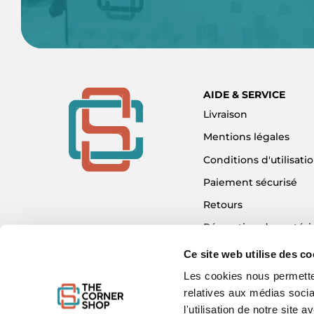
AIDE & SERVICE
Livraison
Mentions légales
Conditions d'utilisati
Paiement sécurisé
Retours
Réparation de matéri
Détaxe - Tax Refund
Ce site web utilise des co
Garantie & SAV
Les cookies nous permetten
relatives aux médias socia
Plan du site
l'utilisation de notre site