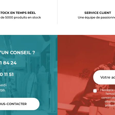
STOCK EN TEMPS RÉEL
SERVICE CLIENT
 de 5000 produits en stock
Une équipe de passionn
’UN CONSEIL ?
1 84 24
0 11 51
medi
-19h
J'accepte 
l'envo
conservée
désins
US-CONTACTER
présen