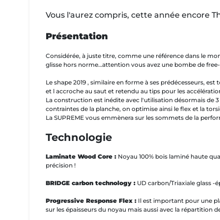
Vous l'aurez compris, cette année encore The 
Présentation
Considérée, à juste titre, comme une référence dans le mon
glisse hors norme…attention vous avez une bombe de free-ride
Le shape 2019 , similaire en forme à ses prédécesseurs, est 
et l accroche au saut et retendu au tips pour les accélération
La construction est inédite avec l'utilisation désormais de 3 
contraintes de la planche, on optimise ainsi le flex et la torsi
La SUPREME vous emmènera sur les sommets de la performance
Technologie
Laminate Wood Core :
Noyau 100% bois laminé haute qu
précision !
BRIDGE carbon technology :
UD carbon/Triaxiale glass -ép
Progressive Response Flex :
Il est important pour une pl
sur les épaisseurs du noyau mais aussi avec la répartition des