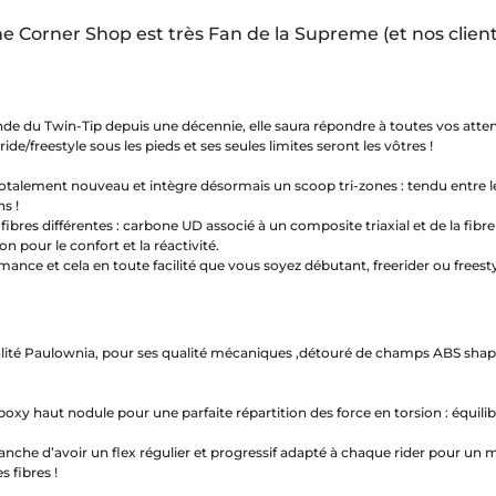
Corner Shop est très Fan de la Supreme (et nos clients au
de du Twin-Tip depuis une décennie, elle saura répondre à toutes vos atten
/freestyle sous les pieds et ses seules limites seront les vôtres !
totalement nouveau et intègre désormais un scoop tri-zones : tendu entre les
s !
fibres différentes : carbone UD associé à un composite triaxial et de la fibre
on pour le confort et la réactivité.
 et cela en toute facilité que vous soyez débutant, freerider ou freestyl
alité Paulownia, pour ses qualité mécaniques ,détouré de champs ABS 
oxy haut nodule pour une parfaite répartition des force en torsion : équilibr
anche d’avoir un flex régulier et progressif adapté à chaque rider pour un 
 fibres !