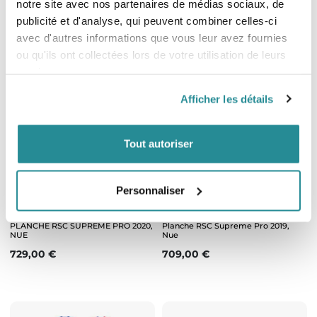
notre site avec nos partenaires de médias sociaux, de
Prix
Prix
759,00 €
739,00 €
publicité et d'analyse, qui peuvent combiner celles-ci
avec d'autres informations que vous leur avez fournies
ou qu'ils ont collectées lors de votre utilisation de leurs
services.
Afficher les détails
Tout autoriser
Epuisé
Epuisé
Personnaliser
PLANCHE RSC SUPREME PRO 2020,
Planche RSC Supreme Pro 2019,
NUE
Nue
Prix
Prix
729,00 €
709,00 €