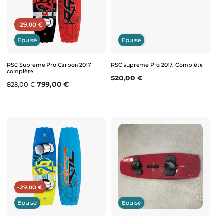
-29,00 €
Epuisé
Epuisé
RSC Supreme Pro Carbon 2017
RSC supreme Pro 2017, Complète
complète
Prix
520,00 €
Prix de base
Prix
799,00 €
828,00 €
-29,00 €
Epuisé
Epuisé