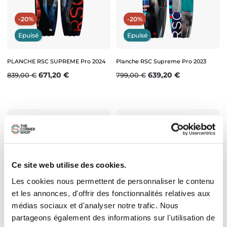
-20%
-20%
Epuisé
Epuisé
PLANCHE RSC SUPREME Pro 2024
Planche RSC Supreme Pro 2023
Prix de base
Prix
Prix de base
Prix
671,20 €
639,20 €
839,00 €
799,00 €
Ce site web utilise des cookies.
Les cookies nous permettent de personnaliser le contenu
et les annonces, d'offrir des fonctionnalités relatives aux
Epuisé
Epuisé
médias sociaux et d'analyser notre trafic. Nous
partageons également des informations sur l'utilisation de
PLANCHE RSC SUPREME PRO 2022
PLANCHE RSC SUPREME PRO 2021