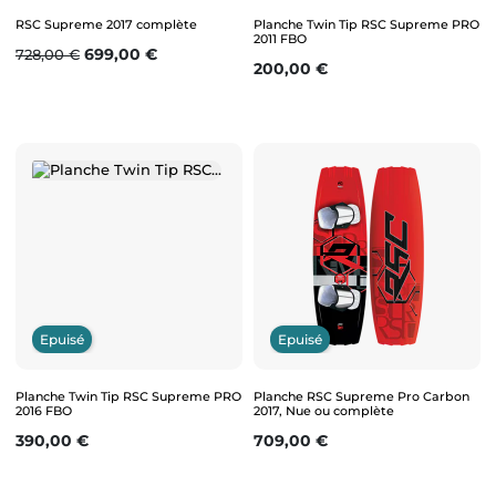
RSC Supreme 2017 complète
Planche Twin Tip RSC Supreme PRO
2011 FBO
Prix de base
Prix
699,00 €
728,00 €
Prix
200,00 €
Epuisé
Epuisé
Planche Twin Tip RSC Supreme PRO
Planche RSC Supreme Pro Carbon
2016 FBO
2017, Nue ou complète
Prix
Prix
390,00 €
709,00 €