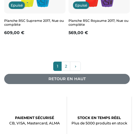
Epuisé
Epuisé
Planche RSC Supreme 2017, Nue ou
Planche RSC Royaume 2017, Nue ou
complète
complète
Prix
Prix
609,00 €
569,00 €
Suivant
1
2
keyboard_arrow_right
RETOUR EN HAUT
PAIEMENT SÉCURISÉ
STOCK EN TEMPS RÉEL
CB, VISA, Mastercard, ALMA
Plus de 5000 produits en stock