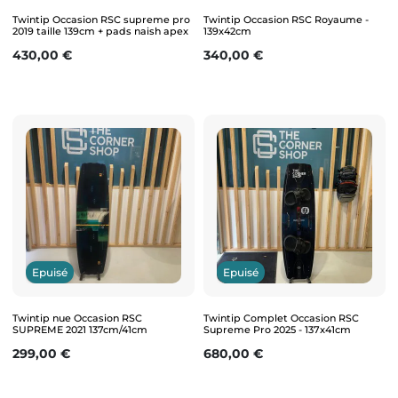
Twintip Occasion RSC supreme pro
Twintip Occasion RSC Royaume -
2019 taille 139cm + pads naish apex
139x42cm
Prix
Prix
430,00 €
340,00 €
Epuisé
Epuisé
Twintip nue Occasion RSC
Twintip Complet Occasion RSC
SUPREME 2021 137cm/41cm
Supreme Pro 2025 - 137x41cm
Prix
Prix
299,00 €
680,00 €