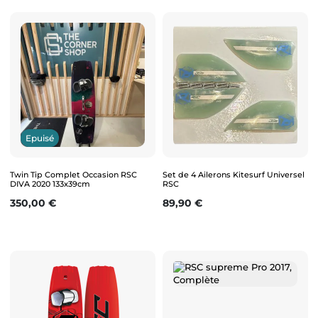
Epuisé
Twin Tip Complet Occasion RSC
Set de 4 Ailerons Kitesurf Universel
DIVA 2020 133x39cm
RSC
Prix
Prix
350,00 €
89,90 €