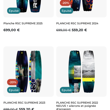
-20%
Epuisé
Epuisé
Planche RSC SUPREME 2025
PLANCHE RSC SUPREME 2024
Prix
Prix de base
Prix
699,00 €
559,20 €
699,00 €
-20%
Epuisé
Epuisé
PLANCHE RSC SUPREME 2023
PLANCHE RSC SUPREME 2022
NEUVE + ailerons et poignée
Prix de base
Prix
559,20 €
d'occasion
699,00 €