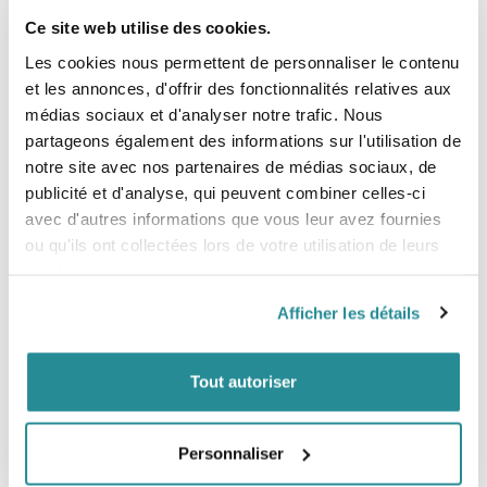
et intolérantes aux filtres chimiques. Idéale pour toute la
Ce site web utilise des cookies.
famille, y compris les enfants.
Les cookies nous permettent de personnaliser le contenu
Sa texture non desséchante hydrate la peau. Ne coule pas
et les annonces, d'offrir des fonctionnalités relatives aux
dans les yeux.
médias sociaux et d'analyser notre trafic. Nous
partageons également des informations sur l'utilisation de
notre site avec nos partenaires de médias sociaux, de
Conseils d'utilisation :
publicité et d'analyse, qui peuvent combiner celles-ci
Pour vous assurer une haute protection,
pensez à bien
avec d'autres informations que vous leur avez fournies
agiter le tube de crème SPF50 avant toute
ou qu'ils ont collectées lors de votre utilisation de leurs
utilisation
. Nous vous conseillons d’appliquer
services.
généreusement et uniformément avant l’exposition au
soleil pour bien couvrir la surface exposée. Pensez à bien
étaler pour ne pas laisser de traces blanches. N’oubliez pas
Afficher les détails
de
renouveler fréquemment
l’application pour
maintenir la protection, surtout après avoir transpiré,
avoir nagé ou vous être essuyé.
Tout autoriser
Évitez tout de même les expositions prolongées au soleil
ou protégez-vous avec des vêtements et un chapeau.
Personnaliser