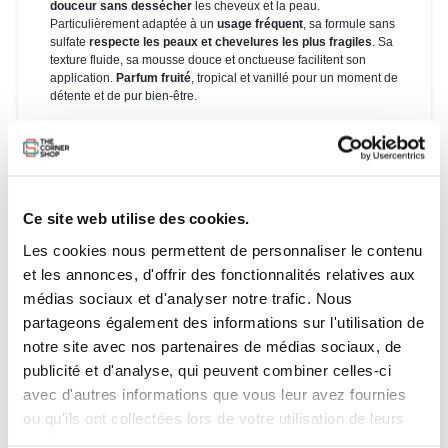
douceur sans dessécher
les cheveux et la peau.
Particulièrement adaptée à un
usage fréquent
, sa formule sans
sulfate
respecte les peaux et chevelures les plus fragiles
. Sa
texture fluide, sa mousse douce et onctueuse facilitent son
application.
Parfum fruité
, tropical et vanillé pour un moment de
détente et de pur bien-être.
La gamme de soins sportifs EQ, l’alliance parfaite entre la
montagne et l’océan, offre des produits purs et bienfaisants
destinés à tous les sportifs amoureux de la nature.
Ce site web utilise des cookies.
Conseils d’utilisation
Les cookies nous permettent de personnaliser le contenu
et les annonces, d'offrir des fonctionnalités relatives aux
Appliquer sur la peau et les cheveux mouillés, puis masser
médias sociaux et d'analyser notre trafic. Nous
délicatement. Rincer abondamment. Eviter le contact avec les
partageons également des informations sur l'utilisation de
yeux. En cas de contact, rincer abondamment à l’eau claire.
notre site avec nos partenaires de médias sociaux, de
publicité et d'analyse, qui peuvent combiner celles-ci
avec d'autres informations que vous leur avez fournies
ou qu'ils ont collectées lors de votre utilisation de leurs
services.