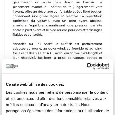
garantissant un accès plus direct au harnais. Le
placement avancé du boîtier de foil, légèrement vers
l'avant, offre un décollage confortable et équilibré tout en
conservant une glisse légère et réactive. La répartition
optimisée du volume, avec un pont avant abaissé,
améliore l'équilibre, garantissant une pression parfaite
entre le pied avant et le pied arrière pour des atterrissages
fluides et contrôlés.
Associée au Foil Assist, la Midfish est parfaitement
adaptée au prone, au downwind, au freeride et au wing
foil. Les tailles 38 L et 48 L, avec leur forme mid-length et
leur réactivité, facilitent la prise de vagues petites et
grandes tout en restant très maniables. Les tailles 58 L et
78 L sont idéales pour le wing foiling et la croisière, avec
un rocker légèrement réduit qui garantit des décollages
rapides et efficaces, en particulier dans des conditions de
vent faible. Cette polyvalence fait de la Midfish une
Ce site web utilise des cookies.
planche haute performance pour les riders à la recherche
d'agilité, de facilité d'utilisation et d'adaptabilité dans
Les cookies nous permettent de personnaliser le contenu
différentes disciplines de foiling.
et les annonces, d'offrir des fonctionnalités relatives aux
Caractéristiques
médias sociaux et d'analyser notre trafic. Nous
partageons également des informations sur l'utilisation de
- Design mid-length avec un léger rocker :
La