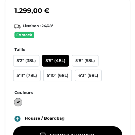
1.299,00 €
Livraison :
24/48*
En stock
Taille
5'2" (38L)
5'5" (48L)
5'8" (58L)
5'11" (78L)
5'10" (68L)
6'3" (98L)
Couleurs
Gris

Housse / Boardbag