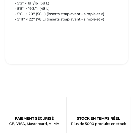
- 5'2" × 18 1/16' (38 L)
- 5′5′′ × 19 3/4′ (48 L)
- 5′8′′ × 20′′ (58 L) (inserts strap avant - simple et v)
- 5′11′′ × 22′′ (78 L) (inserts strap avant - simple et v)
PAIEMENT SÉCURISÉ
STOCK EN TEMPS RÉEL
CB, VISA, Mastercard, ALMA
Plus de 5000 produits en stock