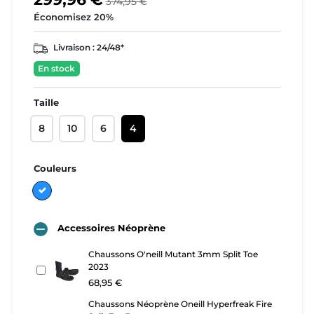
374,95 €
Économisez 20%
Livraison :
24/48*
En stock
Taille
8
10
6
4
Couleurs
Bleu

Accessoires Néoprène
Chaussons O'neill Mutant 3mm Split Toe
2023
68,95 €
Chaussons Néoprène Oneill Hyperfreak Fire