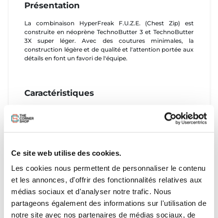
Présentation
La combinaison HyperFreak F.U.Z.E. (Chest Zip) est
construite en néoprène TechnoButter 3 et TechnoButter
3X super léger. Avec des coutures minimales, la
construction légère et de qualité et l'attention portée aux
détails en font un favori de l'équipe.
Caractéristiques
- Fermeture F.U.Z.E.
- Conception à coutures minimales
- Barrière à 360 degrés avec trous de drainage
- TB3X Coutures entièrement étanches
- Corps entier/jambes : TechnoButter 3
Ce site web utilise des cookies.
- Bras/Épaules : TechnoButter 3X
- PLUS (+) = 0,5 mm d'épaisseur supplémentaire pour
Les cookies nous permettent de personnaliser le contenu
encore plus de chaleur
et les annonces, d'offrir des fonctionnalités relatives aux
- Lamination néoprène sans solvant Aqua Alpha
médias sociaux et d'analyser notre trafic. Nous
partageons également des informations sur l'utilisation de
Hauteur
Poids
Poitrine
Tour de taille
Taille
notre site avec nos partenaires de médias sociaux, de