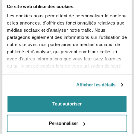
combinaison.
Les coutures à bande flexible au niveau des cuisses, des
Ce site web utilise des cookies.
genoux et de l’entrejambe et les points de tension
Les cookies nous permettent de personnaliser le contenu
renforcés assurent flexibilité et solidité.
Les bords fusionnés au niveau des bras et des jambes
et les annonces, d'offrir des fonctionnalités relatives aux
augmentent résistance et confort.
médias sociaux et d'analyser notre trafic. Nous
partageons également des informations sur l'utilisation de
COUPE
Des épaules sans couture et conception avec un
notre site avec nos partenaires de médias sociaux, de
minimum de panneaux apportent une liberté de
publicité et d'analyse, qui peuvent combiner celles-ci
mouvement sans précédent.
avec d'autres informations que vous leur avez fournies
Les impressions silicone étanches sur la fermeture avant,
les bras et les jambes empêchent l’eau de pénétrer.
ou qu'ils ont collectées lors de votre utilisation de leurs
Une fermeture par cordon souple permet un ajustement
services.
à une main du rabat de fermeture avant.
PLUS / BON SAVOIR
Afficher les détails
Orifices d’évacuation à la poitrine et aux jambes
(renforcés)
Poche pour les clés avec boucle
Tout autoriser
Cordon de serrage remplaçable
Sangles pour les jambes (séparées)
Guide des tailles
Personnaliser