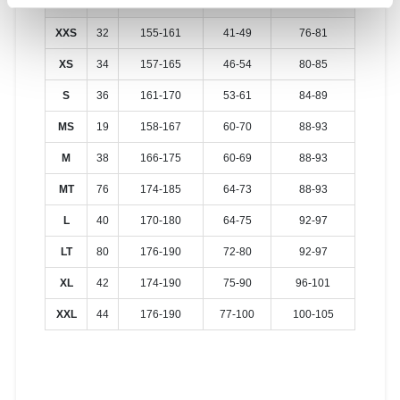
Taille
EU
Hauteur (cm)
Poids (kg)
Poitrine (cm)
XXS
32
155-161
41-49
76-81
XS
34
157-165
46-54
80-85
S
36
161-170
53-61
84-89
MS
19
158-167
60-70
88-93
M
38
166-175
60-69
88-93
MT
76
174-185
64-73
88-93
L
40
170-180
64-75
92-97
LT
80
176-190
72-80
92-97
XL
42
174-190
75-90
96-101
XXL
44
176-190
77-100
100-105