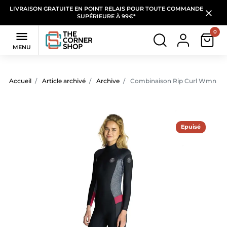
LIVRAISON GRATUITE EN POINT RELAIS POUR TOUTE COMMANDE
SUPÉRIEURE À 99€*
0

MENU
Accueil
Article archivé
Archive
Combinaison Rip Curl Wmn Dawn
Epuisé