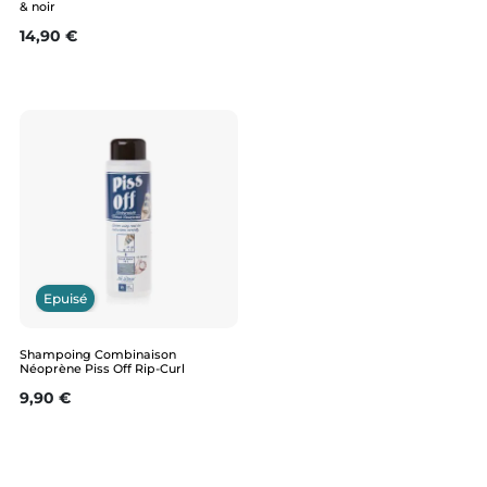
& noir
Prix
14,90 €
Epuisé
Shampoing Combinaison
Néoprène Piss Off Rip-Curl
Prix
9,90 €