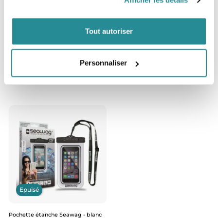
Afficher les détails
Tout autoriser
Epuisé
After Poncho Waves Anthra
Personnaliser
Prix
59,95 €
Epuisé
Pochette étanche Seawag - blanc