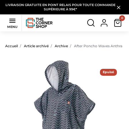
LIVRAISON GRATUITE EN POINT RELAIS POUR TOUTE COMMANDE
SUPÉRIEURE À 99€*
0

MENU
Accueil
Article archivé
Archive
After Poncho Waves Anthra
Epuisé