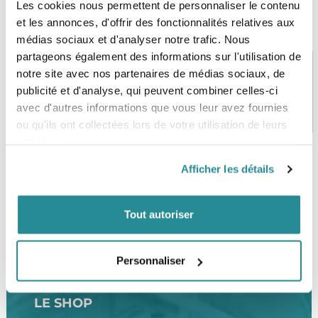
Les cookies nous permettent de personnaliser le contenu
et les annonces, d'offrir des fonctionnalités relatives aux
médias sociaux et d'analyser notre trafic. Nous
partageons également des informations sur l'utilisation de
notre site avec nos partenaires de médias sociaux, de
publicité et d'analyse, qui peuvent combiner celles-ci
PAIEMENT SÉCURISÉ
STOCK EN TEMPS RÉEL
avec d'autres informations que vous leur avez fournies
CB, VISA, Mastercard, ALMA
Plus de 5000 produits en stock
ou qu'ils ont collectées lors de votre utilisation de leurs
services.
Afficher les détails
SERVICE CLIENT
FRAIS DE PORT OFFERTS
Une équipe de passionnés
À partir de 99€ d’achat*
Tout autoriser
Personnaliser
LE SHOP