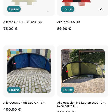
Epuisé
Epuisé
Ailerons FCS I HB Glass Flex
Ailerons FCS HB
Prix
Prix
75,00 €
89,90 €
Epuisé
Epuisé
Aile Occasion HB LEGION I 6m
Aile occasion HB Légion 2020 - 9m,
avec barre HB
Prix
400,00 €