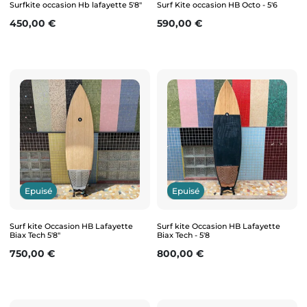
Surfkite occasion Hb lafayette 5'8"
Surf Kite occasion HB Octo - 5'6
Prix
Prix
450,00 €
590,00 €
Epuisé
Epuisé
Surf kite Occasion HB Lafayette
Surf kite Occasion HB Lafayette
Biax Tech 5'8"
Biax Tech - 5'8
Prix
Prix
750,00 €
800,00 €