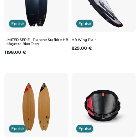
Epuisé
Epuisé
LIMITED SERIE - Planche Surfkite HB
HB Wing Flair
Lafayette Biax Tech
Prix
829,00 €
Prix
1 198,00 €
Epuisé
Epuisé