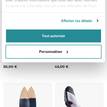
ou qu'ils ont collectées lors de votre utilisation de leurs
services.
Afficher les détails
Tout autoriser
Epuisé
Personnaliser
Pads Arrières HB Diamond
Pads Arrières "HB LEGACY"
Prix
Prix
50,00 €
45,00 €