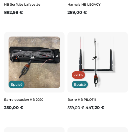
HB Surfkite Lafayette
Harnais HB LEGACY
Prix
Prix
892,98 €
289,00 €
-20%
Epuisé
Epuisé
Barre occasion HB 2020
Barre HB PILOT II
Prix
Prix de base
Prix
250,00 €
447,20 €
559,00 €