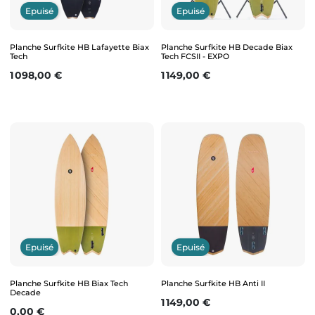
Epuisé
Epuisé
Planche Surfkite HB Lafayette Biax
Planche Surfkite HB Decade Biax
Tech
Tech FCSII - EXPO
Prix
Prix
1 098,00 €
1 149,00 €
Epuisé
Epuisé
Planche Surfkite HB Biax Tech
Planche Surfkite HB Anti II
Decade
Prix
1 149,00 €
Prix
0,00 €