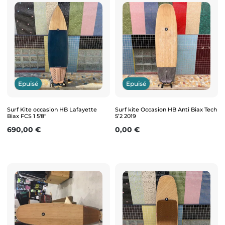
Epuisé
Epuisé
Surf Kite occasion HB Lafayette
Surf kite Occasion HB Anti Biax Tech
Biax FCS 1 5'8"
5’2 2019
Prix
Prix
690,00 €
0,00 €