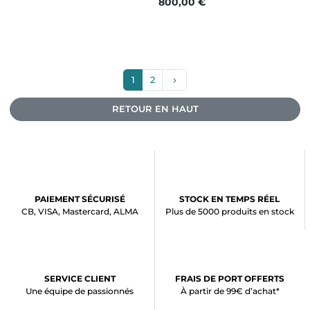
Prix
800,00 €
Suivant
1
2
keyboard_arrow_right
RETOUR EN HAUT
PAIEMENT SÉCURISÉ
STOCK EN TEMPS RÉEL
CB, VISA, Mastercard, ALMA
Plus de 5000 produits en stock
SERVICE CLIENT
FRAIS DE PORT OFFERTS
Une équipe de passionnés
À partir de 99€ d’achat*