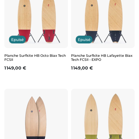
Epuisé
Epuisé
Planche Surfkite HB Octo Biax Tech
Planche Surfkite HB Lafayette Biax
FCSII
Tech FCSII - EXPO
Prix
Prix
1 149,00 €
1 149,00 €