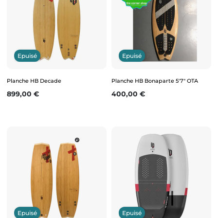
Epuisé
Epuisé
Planche HB Decade
Planche HB Bonaparte 5'7" OTA
Prix
Prix
899,00 €
400,00 €
Epuisé
Epuisé