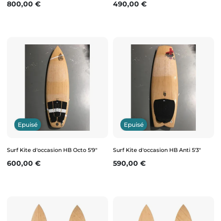
Prix
Prix
800,00 €
490,00 €
Epuisé
Epuisé
Surf Kite d'occasion HB Octo 5'9"
Surf Kite d'occasion HB Anti 5'3"
Prix
Prix
600,00 €
590,00 €