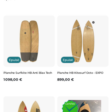
Epuisé
Epuisé
Planche Surfkite HB Anti Biax Tech
Planche HB Kitesurf Octo - EXPO
Prix
Prix
1 098,00 €
899,00 €