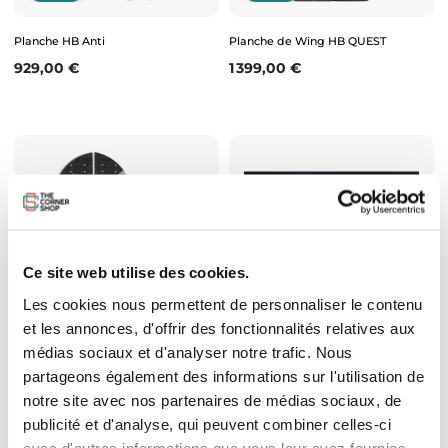
Planche HB Anti
Planche de Wing HB QUEST
Prix
Prix
929,00 €
1 399,00 €
Ce site web utilise des cookies.
Les cookies nous permettent de personnaliser le contenu
Epuisé
Epuisé
et les annonces, d'offrir des fonctionnalités relatives aux
médias sociaux et d'analyser notre trafic. Nous
Pads intégral “HB LEGACY” (Avant
Pads Avant HB Surfkite Diamond
partageons également des informations sur l'utilisation de
Arrière)
Legacy
notre site avec nos partenaires de médias sociaux, de
Prix
Prix
119,00 €
75,00 €
publicité et d'analyse, qui peuvent combiner celles-ci
avec d'autres informations que vous leur avez fournies