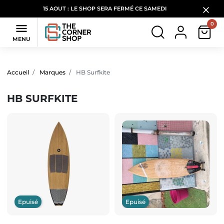
15 AOUT : LE SHOP SERA FERMÉ CE SAMEDI
0

MENU
Filtres
(1 produit)
Accueil
Marques
HB Surfkite
HB SURFKITE
Epuisé
Epuisé