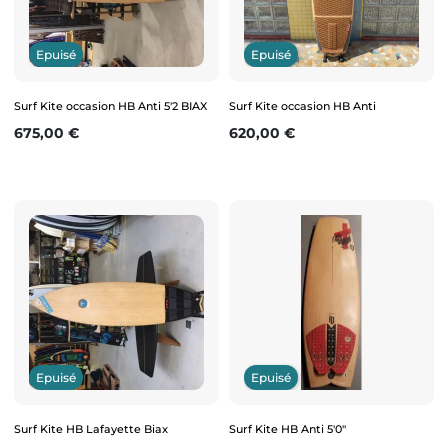
Epuisé
Epuisé
Surf Kite occasion HB Anti 5'2 BIAX
Surf Kite occasion HB Anti
Prix
Prix
675,00 €
620,00 €
Epuisé
Epuisé
Surf Kite HB Lafayette Biax
Surf Kite HB Anti 5'0"