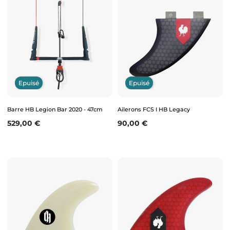
Epuisé
Epuisé
Barre HB Legion Bar 2020 - 47cm
Ailerons FCS I HB Legacy
Prix
Prix
529,00 €
90,00 €