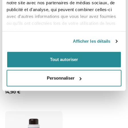
notre site avec nos partenaires de médias sociaux, de
publicité et d'analyse, qui peuvent combiner celles-ci
avec d'autres informations que vous leur avez fournies
ou qu'ils ont collectées lors de votre utilisation de leurs
services.
Afficher les détails
Tout autoriser
Epuisé
Personnaliser
Pochette étanche Seawag - blanc
& noir
Prix
14,90 €