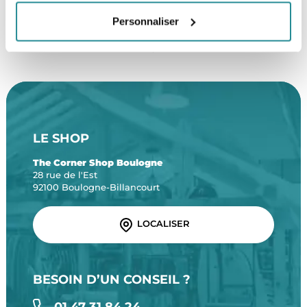
Personnaliser
SERVICE CLIENT
FRAIS DE PORT OFFERTS
Une équipe de passionnés
À partir de 99€ d’achat*
LE SHOP
The Corner Shop Boulogne
28 rue de l'Est
92100 Boulogne-Billancourt
LOCALISER
BESOIN D’UN CONSEIL ?
01 47 31 84 24