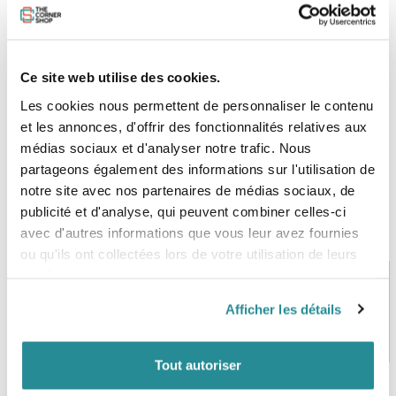
Envoi possible - Gratuit !
Contact :
Téléphone 01 47 31 84 24
Ce site web utilise des cookies.
Les cookies nous permettent de personnaliser le contenu
et les annonces, d'offrir des fonctionnalités relatives aux
médias sociaux et d'analyser notre trafic. Nous
partageons également des informations sur l'utilisation de
notre site avec nos partenaires de médias sociaux, de
publicité et d'analyse, qui peuvent combiner celles-ci
avec d'autres informations que vous leur avez fournies
ou qu'ils ont collectées lors de votre utilisation de leurs
services.
Afficher les détails
PAIEMENT SÉCURISÉ
STOCK EN TEMPS RÉEL
CB, VISA, Mastercard, ALMA
Plus de 5000 produits en stock
Tout autoriser