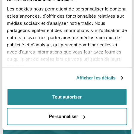
Les cookies nous permettent de personnaliser le contenu
et les annonces, d'offrir des fonctionnalités relatives aux
médias sociaux et d'analyser notre trafic. Nous
partageons également des informations sur l'utilisation de
notre site avec nos partenaires de médias sociaux, de
publicité et d'analyse, qui peuvent combiner celles-ci
avec d'autres informations que vous leur avez fournies
PAIEMENT SÉCURISÉ
STOCK EN TEMPS RÉEL
ou qu'ils ont collectées lors de votre utilisation de leurs
CB, VISA, Mastercard, ALMA
Plus de 5000 produits en stock
services.
Afficher les détails
SERVICE CLIENT
FRAIS DE PORT OFFERTS
Une équipe de passionnés
À partir de 99€ d’achat*
Tout autoriser
Personnaliser