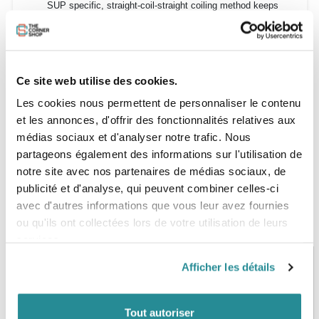
SUP specific, straight-coil-straight coiling method keeps
coiled leashes on the board and out of the water
Spécificités
6675192 10' x 3/16" [ 3.05m x .47cm ] Coiled Calf
Ce site web utilise des cookies.
6675197 10' x 5/16" [ 3.05m x .78cm ] Coiled Calf
Les cookies nous permettent de personnaliser le contenu
et les annonces, d'offrir des fonctionnalités relatives aux
médias sociaux et d'analyser notre trafic. Nous
partageons également des informations sur l'utilisation de
notre site avec nos partenaires de médias sociaux, de
publicité et d'analyse, qui peuvent combiner celles-ci
avec d'autres informations que vous leur avez fournies
ou qu'ils ont collectées lors de votre utilisation de leurs
services.
Afficher les détails
PAIEMENT SÉCURISÉ
STOCK EN TEMPS RÉEL
CB, VISA, Mastercard, ALMA
Plus de 5000 produits en stock
Tout autoriser