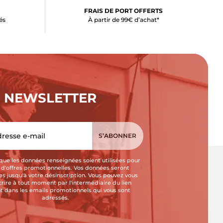
FRAIS DE PORT OFFERTS
és
À partir de 99€ d’achat*
NEWSLETTER
que les données renseignées soient utilisées pour
i d'offres promotionnelles. Vos données seront
s jusqu'à votre désinscription. Vous pouvez vous
crire à tout moment par l'intermédiaire du lien
t dans les emails promotionnels qui vous sont
adressés.