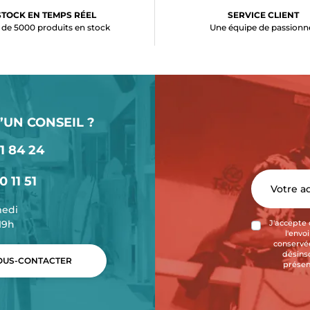
STOCK EN TEMPS RÉEL
SERVICE CLIENT
 de 5000 produits en stock
Une équipe de passionn
’UN CONSEIL ?
1 84 24
0 11 51
medi
-19h
J'accepte 
l'envo
conservée
désins
US-CONTACTER
présen