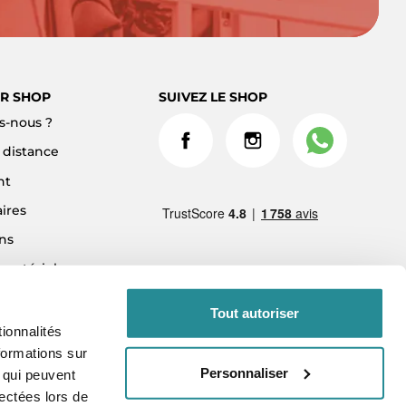
R SHOP
SUIVEZ LE SHOP
-nous ?
à distance
nt
ires
ns
 matériel
ment 3x sans frais
Tout autoriser
ionnalités
formations sur
Personnaliser
, qui peuvent
lectées lors de