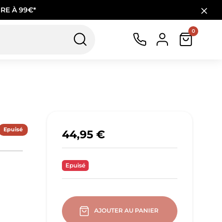
RE À 99€*
0
Epuisé
44,95 €
Epuisé
AJOUTER AU PANIER