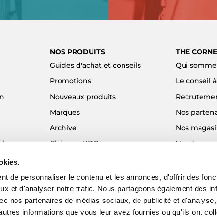
NOS PRODUITS
THE CORNE
Guides d'achat et conseils
Qui sommes
Promotions
Le conseil 
on
Nouveaux produits
Recruteme
Marques
Nos partena
Archive
Nos magasi
el
Chèques KDO
Vendre son
Idées cadeaux
Alma - Paie
okies.
Blog
t de personnaliser le contenu et les annonces, d'offrir des fonct
ux et d'analyser notre trafic. Nous partageons également des in
 avec nos partenaires de médias sociaux, de publicité et d'analyse
autres informations que vous leur avez fournies ou qu'ils ont col