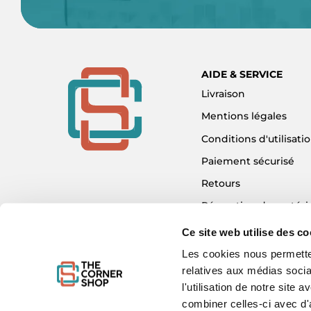
AIDE & SERVICE
Livraison
Mentions légales
Conditions d'utilisati
Paiement sécurisé
Retours
Réparation de matéri
Détaxe - Tax Refund
Ce site web utilise des co
Garantie & SAV
Les cookies nous permetten
relatives aux médias socia
Plan du site
l'utilisation de notre site
Mon compte
combiner celles-ci avec d'