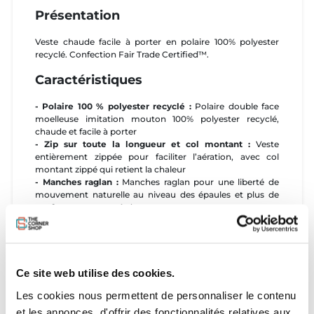
Présentation
Veste chaude facile à porter en polaire 100% polyester
recyclé. Confection Fair Trade Certified™.
Caractéristiques
- Polaire 100 % polyester recyclé :
Polaire double face
moelleuse imitation mouton 100% polyester recyclé,
chaude et facile à porter
- Zip sur toute la longueur et col montant :
Veste
entièrement zippée pour faciliter l’aération, avec col
montant zippé qui retient la chaleur
- Manches raglan :
Manches raglan pour une liberté de
mouvement naturelle au niveau des épaules et plus de
confort sous un sac à dos
- Poches:
Poche poitrine et deux poches chauffe-mains
avec doublure en mesh et zips munis de sangles-tirettes
- Liseré élastique doux :
Liseré élastique doux et
confortable aux poignets et au bas du vêtement
- Coutures plates :
Coutures plates pour réduire le
Ce site web utilise des cookies.
volume de matière et limiter les frottements
Les cookies nous permettent de personnaliser le contenu
- Nous soutenons les ouvriers qui fabriquent cet article
:
Ce modèle est fabriqué dans un atelier Fair Trade
et les annonces, d'offrir des fonctionnalités relatives aux