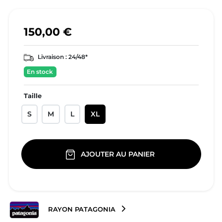
150,00 €
Livraison :
24/48*
En stock
Taille
S
M
L
XL
AJOUTER AU PANIER
RAYON PATAGONIA