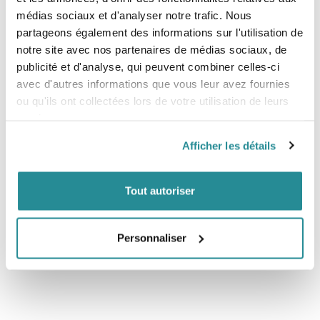
Certified™, ce qui signifie que les ouvriers qui l’ont
médias sociaux et d'analyser notre trafic. Nous
confectionné ont reçu une prime pour leur travail
partageons également des informations sur l'utilisation de
- Pays d’origine :
Fabriqué au Sri Lanka.
- Poids :
680 g
notre site avec nos partenaires de médias sociaux, de
publicité et d'analyse, qui peuvent combiner celles-ci
Tailles
avec d'autres informations que vous leur avez fournies
- S
ou qu'ils ont collectées lors de votre utilisation de leurs
- M
services.
- L
- XL
Afficher les détails
Tout autoriser
Personnaliser