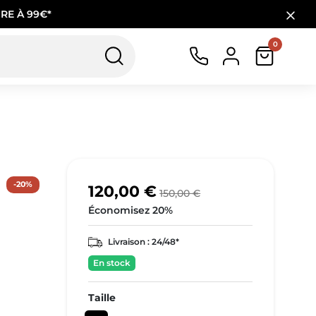
RE À 99€*
0
-20%
120,00 €
150,00 €
Économisez 20%
Livraison :
24/48*
En stock
Taille