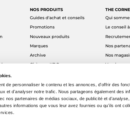
NOS PRODUITS
THE CORNE
Guides d'achat et conseils
Qui sommes
Promotions
Le conseil 
on
Nouveaux produits
Recruteme
Marques
Nos partena
Archive
Nos magasi
el
Chèques KDO
Vendre son
Idées cadeaux
Alma - Paie
okies.
Blog
t de personnaliser le contenu et les annonces, d'offrir des fonct
ux et d'analyser notre trafic. Nous partageons également des in
 avec nos partenaires de médias sociaux, de publicité et d'analyse
autres informations que vous leur avez fournies ou qu'ils ont col
ervices.
EZY - Agence web e-commerce
© 2026 The Corner Shop. Tous droits réser