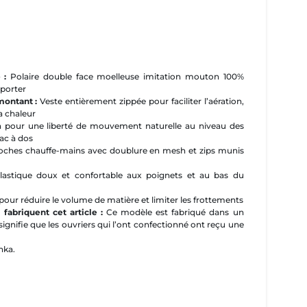
é :
Polaire double face moelleuse imitation mouton 100%
 porter
 montant :
Veste entièrement zippée pour faciliter l’aération,
a chaleur
 pour une liberté de mouvement naturelle au niveau des
ac à dos
poches chauffe-mains avec doublure en mesh et zips munis
élastique doux et confortable aux poignets et au bas du
pour réduire le volume de matière et limiter les frottements
 fabriquent cet article :
Ce modèle est fabriqué dans un
 signifie que les ouvriers qui l’ont confectionné ont reçu une
nka.