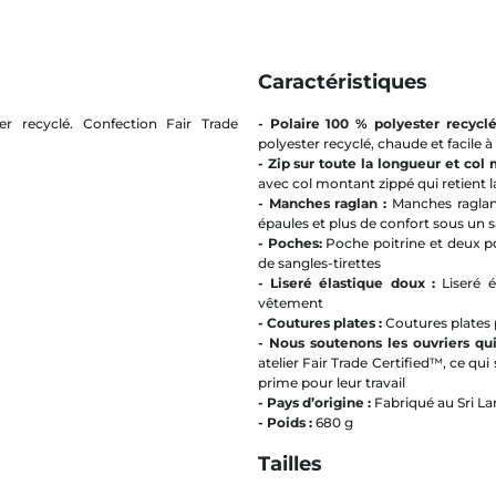
Caractéristiques
er recyclé. Confection Fair Trade
- Polaire 100 % polyester recycl
polyester recyclé, chaude et facile à
- Zip sur toute la longueur et col
avec col montant zippé qui retient l
- Manches raglan :
Manches raglan
épaules et plus de confort sous un s
- Poches:
Poche poitrine et deux 
de sangles-tirettes
- Liseré élastique doux :
Liseré 
vêtement
- Coutures plates :
Coutures plates 
- Nous soutenons les ouvriers qui
atelier Fair Trade Certified™, ce qui
prime pour leur travail
- Pays d’origine :
Fabriqué au Sri La
- Poids :
680 g
Tailles