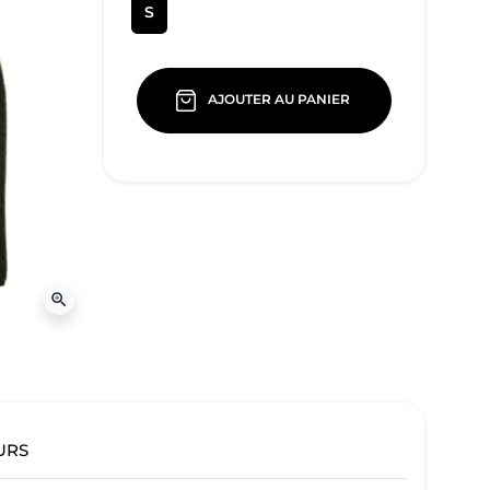
S
AJOUTER AU PANIER
zoom_in
URS