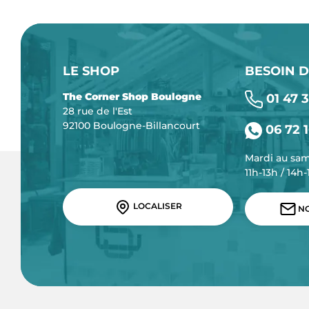
LE SHOP
BESOIN D
The Corner Shop Boulogne
01 47 3
28 rue de l'Est
92100 Boulogne-Billancourt
06 72 1
Mardi au sa
11h-13h / 14h
LOCALISER
NO