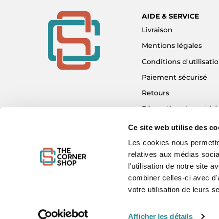
AIDE & SERVICE
Livraison
Mentions légales
Conditions d'utilisati
Paiement sécurisé
Retours
Réparation de matéri
Détaxe - Tax Refund
Ce site web utilise des co
Garantie & SAV
Les cookies nous permetten
relatives aux médias socia
Plan du site
l'utilisation de notre site
Mon compte
combiner celles-ci avec d'
Nous contacter
votre utilisation de leurs s
Afficher les détails
WE