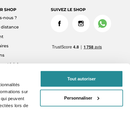
R SHOP
SUIVEZ LE SHOP
-nous ?
à distance
nt
ires
ns
 matériel
ment 3x sans frais
Tout autoriser
ionnalités
formations sur
Personnaliser
, qui peuvent
lectées lors de
vés.