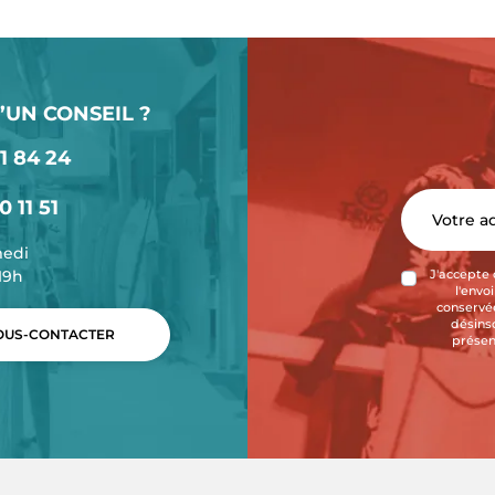
’UN CONSEIL ?
1 84 24
0 11 51
medi
-19h
J'accepte 
l'envo
conservée
désins
US-CONTACTER
présen