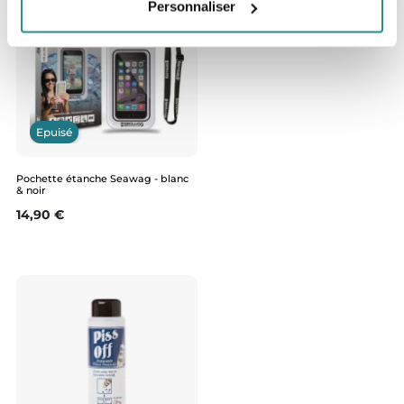
Personnaliser
Epuisé
Pochette étanche Seawag - blanc
& noir
Prix
14,90 €