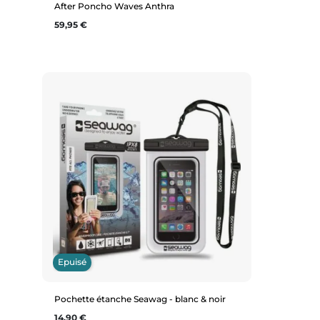
After Poncho Waves Anthra
Prix
59,95 €
Aperçu rapide
Epuisé
Pochette étanche Seawag - blanc & noir
Prix
14,90 €