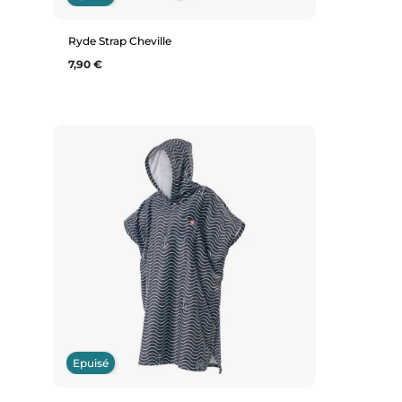
Ryde Strap Cheville
Prix
7,90 €
Aperçu rapide
Epuisé