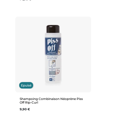
Aperçu rapide
Epuisé
Shampoing Combinaison Néoprène Piss
Off Rip-Curl
Prix
9,90 €