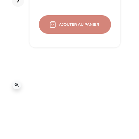
keyboard_arrow_right
Suivant
AJOUTER AU PANIER
zoom_in