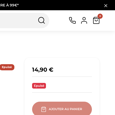
RE À 99€*
0
Epuisé
14,90 €
Epuisé
AJOUTER AU PANIER