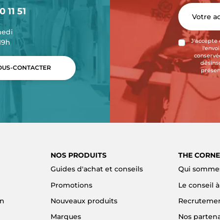
0 11 51
medi
-19h
J'accepte 
l'envo
conservée
désins
US-CONTACTER
présen
NOS PRODUITS
THE CORNE
Guides d'achat et conseils
Qui sommes
Promotions
Le conseil 
on
Nouveaux produits
Recruteme
Marques
Nos partena