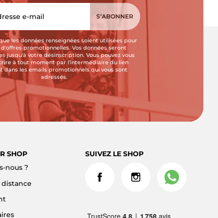
que les données renseignées soient utilisées pour
i d'offres promotionnelles. Vos données seront
s jusqu'à votre désinscription. Vous pouvez vous
crire à tout moment par l'intermédiaire du lien
t dans les emails promotionnels qui vous sont
adressés.
R SHOP
SUIVEZ LE SHOP
-nous ?
à distance
nt
ires