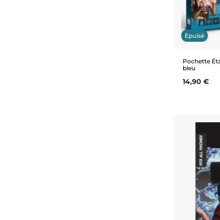
Epuisé
Pochette Ét
bleu
Prix
14,90 €