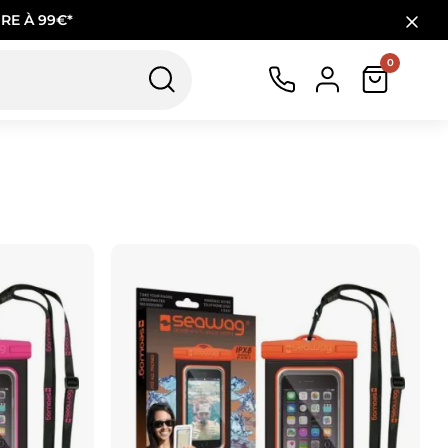
RE À 99€*
0