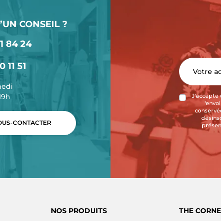
’UN CONSEIL ?
1 84 24
0 11 51
medi
-19h
J'accepte 
l'envo
conservée
désins
US-CONTACTER
présen
NOS PRODUITS
THE CORNE