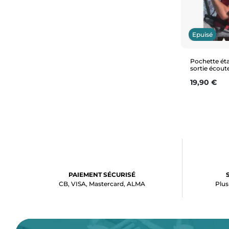
Epuisé
Pochette ét
sortie écout
Prix
19,90 €
PAIEMENT SÉCURISÉ
CB, VISA, Mastercard, ALMA
Plus