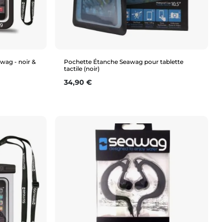
wag - noir &
Pochette Étanche Seawag pour tablette
tactile (noir)
Prix
34,90 €
Aperçu rapide