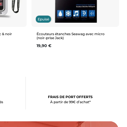
Epuisé
 & noir
Écouteurs étanches Seawag avec micro
(noir-prise Jack)
Prix
19,90 €
Aperçu rapide
FRAIS DE PORT OFFERTS
és
À partir de 99€ d’achat*