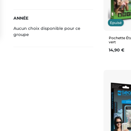
ANNÉE
Epuisé
Aucun choix disponible pour ce
groupe
Pochette Ét
vert
Prix
14,90 €