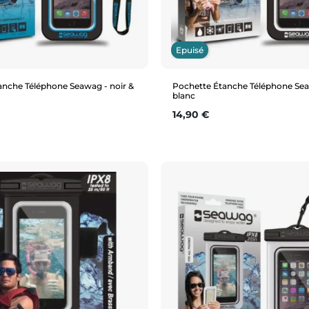
Epuisé
anche Téléphone Seawag - noir &
Pochette Étanche Téléphone Sea
blanc
Prix
14,90 €
Aperçu rapide
Aperçu rapide