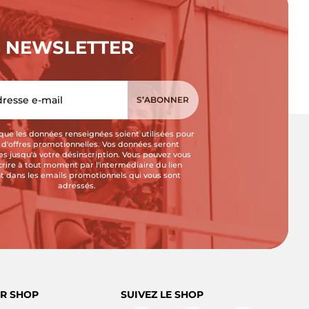
NEWSLETTER
que les données renseignées soient utilisées pour
i d'offres promotionnelles. Vos données seront
s jusqu'à votre désinscription. Vous pouvez vous
crire à tout moment par l'intermédiaire du lien
t dans les emails promotionnels qui vous sont
adressés.
R SHOP
SUIVEZ LE SHOP