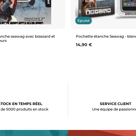
Epuisé
anche seawag avec brassard et
Pochette étanche Seawag - blanc
eurs
Prix
14,90 €
Aperçu rapide
Aperçu rapide
STOCK EN TEMPS RÉEL
SERVICE CLIENT
 de 5000 produits en stock
Une équipe de passionn