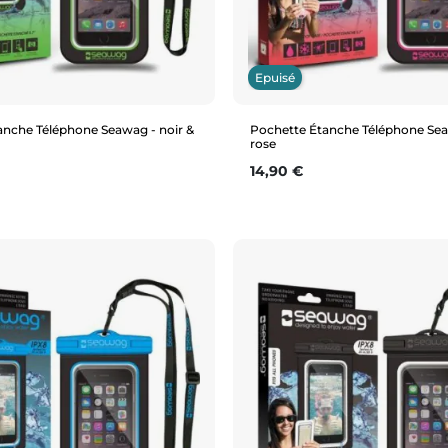
Epuisé
anche Téléphone Seawag - noir &
Pochette Étanche Téléphone Sea
rose
Prix
14,90 €
Aperçu rapide
Aperçu rapide