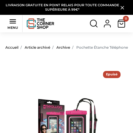
LIVRAISON GRATUITE EN POINT RELAIS POUR TOUTE COMMANDE
SUPÉRIEURE À 99€*
0

MENU
Accueil
Article archivé
Archive
Pochette Étanche Téléphone Sea
Epuisé