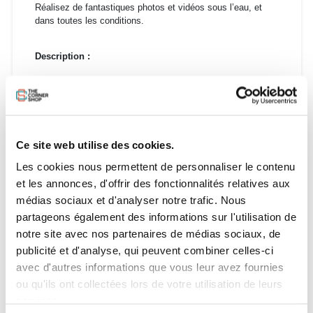
Réalisez de fantastiques photos et vidéos sous l’eau, et
dans toutes les conditions.
Description :
En achetant ta SEAWAG, tu sauveras ton téléphone de son
prochain plongeon dans l’eau, ou de sa prochaine
exposition au sable, poussière, neige et autres joyeusetés
de la nature. Et oui, nos pochettes sont complètement
étanches, et testées à une profondeur de 25 mètres! Ton
Ce site web utilise des cookies.
téléphone est donc protégé, partout où tu iras! Le tactile est
toujours accessible avec ton téléphone dans ta SEAWAG,
Les cookies nous permettent de personnaliser le contenu
donc tu pourras continuer à utiliser toutes fonctions et à
et les annonces, d'offrir des fonctionnalités relatives aux
téléphoner comme à ton habitude. Et le top?! Emmènes ton
médias sociaux et d'analyser notre trafic. Nous
téléphone sous l’eau, et réalise d’incroyable photos &
vidéos!!! Et n’oublies pas de partager en ligne #seawag !!!
partageons également des informations sur l'utilisation de
notre site avec nos partenaires de médias sociaux, de
publicité et d'analyse, qui peuvent combiner celles-ci
avec d'autres informations que vous leur avez fournies
ou qu'ils ont collectées lors de votre utilisation de leurs
services.